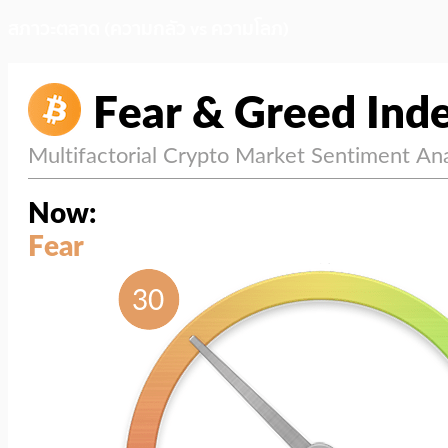
สภาวะตลาด (ความกลัว vs ความโลภ)