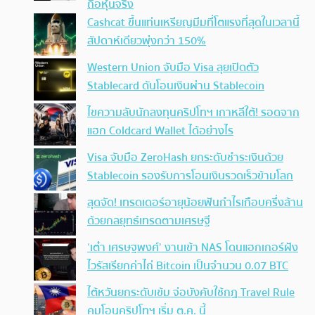
ถือหุ้นจริง
Cashcat ขึ้นแท่นเหรียญมีมที่โตแรงที่สุดในเวลานี้
สัปดาห์เดียวพุ่งกว่า 150%
Western Union จับมือ Visa ลุยเปิดตัว
Stablecard ดันโอนเงินผ่าน Stablecoin
ไขความลับนักลงทุนคริปโทฯ เกาหลีใต้! รอดจาก
แฮก Coldcard Wallet ได้อย่างไร
Visa จับมือ ZeroHash ยกระดับชำระเงินด้วย
Stablecoin รองรับการโอนเงินรวดเร็วข้ามโลก
สุดจัด! เทรดเดอร์อายุน้อยฟันกำไรเกือบครึ่งล้าน
ด้วยกลยุทธ์เทรดตามเศรษฐี
‘เต๋า เศรษฐพงศ์’ งานเข้า NAS โดนแฮกเกอร์ฝัง
ไวรัสเรียกค่าไถ่ Bitcoin เป็นจำนวน 0.07 BTC
ไต้หวันยกระดับเข้ม จ่อบังคับใช้กฏ Travel Rule
คุมโอนคริปโทฯ เริ่ม ต.ค. นี้