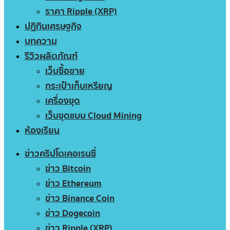
ราคา Ripple (XRP)
ปฏิทินเศรษฐกิจ
บทความ
รีวิวผลิตภัณฑ์
เว็บซื้อขาย
กระเป๋าเก็บเหรียญ
เครื่องขุด
เว็บขุดแบบ Cloud Mining
ห้องเรียน
ข่าวคริปโตเคอเรนซี่
ข่าว Bitcoin
ข่าว Ethereum
ข่าว Binance Coin
ข่าว Dogecoin
ข่าว Ripple (XRP)