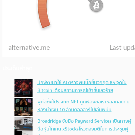
ประเด็นล่าสุด
นักพัฒนาใช้ AI ตรวจพบบั๊กขั้นวิกฤต 85 จุดใน
Bitcoin เตือนสถานการณ์เข้าขั้นเลวร้าย
ผู้ก่อตั้งโปรเจกต์ NFT ถูกฟ้องข้อหาหลอกลงทุน
หลังนำเงิน 10 ล้านดอลลาร์ไปเล่นพนัน
Broadridge จับมือ Payward Services เปิดทางผู้
ถือหุ้นโทเคน xStocksโหวตลงมติในการประชุมผู้