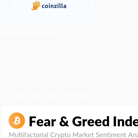
ติดตามเราบน Facebook
สภาวะตลาด (ความกลัว vs ความโลภ)