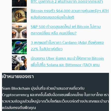
BTC มูลค่าทะลุ 2 พันล้านบาท ออกจากกระเป๋า
Bitcoin ทรงตัว $64,000 สวนทางหุ้นสหรัฐฯ ATH
หลังข้อตกลงฮอร์มุซใกล้ยุติ
S&P 500 ทำจุดสูงสุดใหม่ แต่ Bitcoin ไม่ตาม
ตลาดเปลี่ยน หรือ คนเปลี่ยน?
3 เหตุผลทำไมราคา Cardano (Ada) ถึงพุ่งแรง
22% ในสัปดาห์เดียว
นักลงทุน Uber รุ่นแรก แนะนำให้เทขาย Bitcoin
เพื่อไปซื้อ Solana และ Bittensor (TAO) แทน
เป้าหมายของเรา
Siam Blockchain มุ่งมั่นที่จะช่วยนำเสนอสารเกี่ยวกับ
Cryptocurrency และเทคโนโลยีบล็อกเชนเพื่อคนไทย ในภาษาไทย เรา
รวบรวมข้อมูลส่วนใหญ่จากเว็บไซต์และเว็บบอร์ดต่างประเทศและนำมา
แปลส่งตรงถึงฟีดคุณ