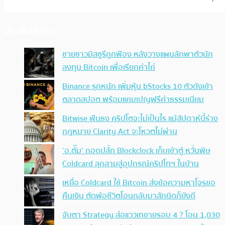
ประเด็นล่าสุด
ชายชาวมิสซูรีถูกฟ้อง หลังวางแผนลักพาตัวนัก
ลงทุน Bitcoin เพื่อเรียกค่าไถ่
Binance รุกหนัก เพิ่มหุ้น bStocks 10 ตัวดังเข้า
ตลาดสปอต พร้อมแคมเปญฟรีค่าธรรมเนียม
Bitwise ฟันธง คริปโตจะไม่เป็นไร แม้สัปดาห์นี้ร่าง
กฎหมาย Clarity Act จะโหวตไม่ผ่าน
‘อ.ตั๊ม’ ถอดปลั้ก Blockclock เก็บเข้าตู้ หวั่นพิษ
Coldcard ลุกลามสู่อุปกรณ์คริปโทฯ ในบ้าน
เหยื่อ Coldcard ใช้ Bitcoin ส่งข้อความหาโจรขอ
คืนเงิน ตัดพ้อชีวิตโอนกลับมาสักนิดก็ยังดี
จับตา Strategy ส่อแววเทขายรอบ 4 ? โอน 1,030