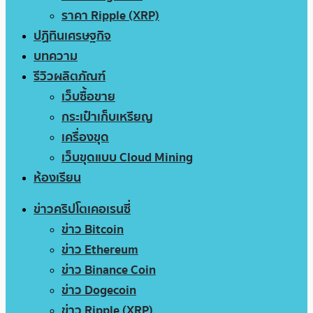
ราคา Ripple (XRP)
ปฏิทินเศรษฐกิจ
บทความ
รีวิวผลิตภัณฑ์
เว็บซื้อขาย
กระเป๋าเก็บเหรียญ
เครื่องขุด
เว็บขุดแบบ Cloud Mining
ห้องเรียน
ข่าวคริปโตเคอเรนซี่
ข่าว Bitcoin
ข่าว Ethereum
ข่าว Binance Coin
ข่าว Dogecoin
ข่าว Ripple (XRP)