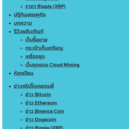
ราคา Ripple (XRP)
ปฏิทินเศรษฐกิจ
บทความ
รีวิวผลิตภัณฑ์
เว็บซื้อขาย
กระเป๋าเก็บเหรียญ
เครื่องขุด
เว็บขุดแบบ Cloud Mining
ห้องเรียน
ข่าวคริปโตเคอเรนซี่
ข่าว Bitcoin
ข่าว Ethereum
ข่าว Binance Coin
ข่าว Dogecoin
ข่าว Ripple (XRP)