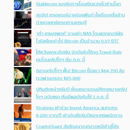
Stablecoin รองรับการโอนเงินรวดเร็วข้ามโลก
สุดจัด! เทรดเดอร์อายุน้อยฟันกำไรเกือบครึ่งล้าน
ด้วยกลยุทธ์เทรดตามเศรษฐี
‘เต๋า เศรษฐพงศ์’ งานเข้า NAS โดนแฮกเกอร์ฝัง
ไวรัสเรียกค่าไถ่ Bitcoin เป็นจำนวน 0.07 BTC
ไต้หวันยกระดับเข้ม จ่อบังคับใช้กฏ Travel Rule
คุมโอนคริปโทฯ เริ่ม ต.ค. นี้
ตลาดคริปโทฯ ฟื้น! Bitcoin ยื้อแถว $64,700 ลุ้น
ทะลุผ่านกรอบ $65,000
ปูตินตัดหน้าทรัมป์ เซ็นลงนามอนุมัติกฎหมายคริป
โทฯ ฉบับแรก เริ่มมีผลบังคับใช้ 1 ก.ย. นี้
Strategy เข้าร่วม Invest America สมทบทุน
8,200 บาท/ปี เข้าบัญชีทรัมป์แจกบุตรพนักงาน
CryptoQuant ส่งสัญญาณตลาดหมีเข้าสู่โค้ง