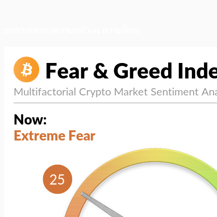
สภาวะตลาด (ความกลัว vs ความโลภ)