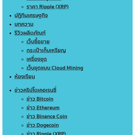
ราคา Ripple (XRP)
ปฏิทินเศรษฐกิจ
บทความ
รีวิวผลิตภัณฑ์
เว็บซื้อขาย
กระเป๋าเก็บเหรียญ
เครื่องขุด
เว็บขุดแบบ Cloud Mining
ห้องเรียน
ข่าวคริปโตเคอเรนซี่
ข่าว Bitcoin
ข่าว Ethereum
ข่าว Binance Coin
ข่าว Dogecoin
ข่าว Ripple (XRP)