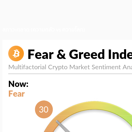
สภาวะตลาด (ความกลัว vs ความโลภ)