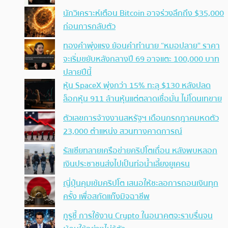
นักวิเคราะห์เตือน Bitcoin อาจร่วงลึกถึง $35,000
ก่อนการกลับตัว
ทองคำพุ่งแรง ย้อนคำทำนาย “หมอปลาย” ราคา
จะเริ่มขยับหลังกลางปี 69 อาจแตะ 100,000 บาท
ปลายปีนี้
หุ้น SpaceX พุ่งกว่า 15% ทะลุ $130 หลังปลด
ล็อกหุ้น 911 ล้านหุ้นแต่ตลาดเชื่อมั่น ไม่โดนเทขาย
ตัวเลขการจ้างงานสหรัฐฯ เดือนกรกฎาคมหดตัว
23,000 ตำแหน่ง สวนทางคาดการณ์
รัสเซียทลายเครือข่ายคริปโตเถื่อน หลังพบหลอก
เงินประชาชนส่งไปเป็นท่อน้ำเลี้ยงยูเครน
ญี่ปุ่นคุมเข้มคริปโต เสนอให้ชะลอการถอนเงินทุก
ครั้ง เพื่อสกัดแก๊งมิจฉาชีพ
กูรูชี้ การใช้งาน Crypto ในอนาคตจะราบรื่นจน