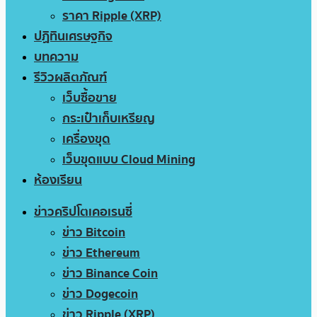
ราคา Ripple (XRP)
ปฏิทินเศรษฐกิจ
บทความ
รีวิวผลิตภัณฑ์
เว็บซื้อขาย
กระเป๋าเก็บเหรียญ
เครื่องขุด
เว็บขุดแบบ Cloud Mining
ห้องเรียน
ข่าวคริปโตเคอเรนซี่
ข่าว Bitcoin
ข่าว Ethereum
ข่าว Binance Coin
ข่าว Dogecoin
ข่าว Ripple (XRP)