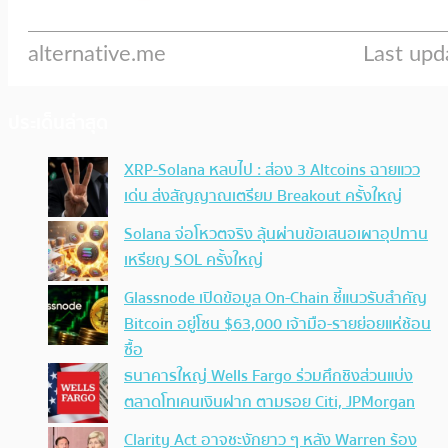
ประเด็นล่าสุด
XRP-Solana หลบไป : ส่อง 3 Altcoins ฉายแวว
เด่น ส่งสัญญาณเตรียม Breakout ครั้งใหญ่
Solana จ่อโหวตจริง ลุ้นผ่านข้อเสนอเผาอุปทาน
เหรียญ SOL ครั้งใหญ่
Glassnode เปิดข้อมูล On-Chain ชี้แนวรับสำคัญ
Bitcoin อยู่โซน $63,000 เจ้ามือ-รายย่อยแห่ช้อน
ซื้อ
ธนาคารใหญ่ Wells Fargo ร่วมศึกชิงส่วนแบ่ง
ตลาดโทเคนเงินฝาก ตามรอย Citi, JPMorgan
Clarity Act อาจชะงักยาว ๆ หลัง Warren ร้อง