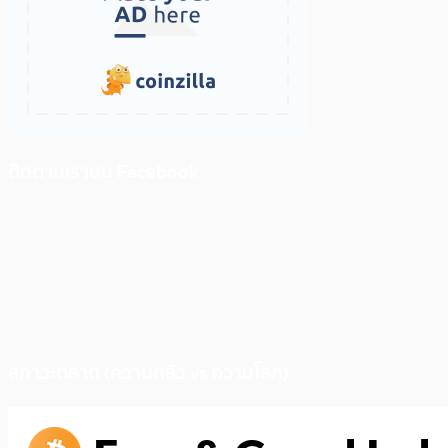
ติดตามเราบน Facebook
สภาวะตลาด (ความกลัว vs ความโลภ)