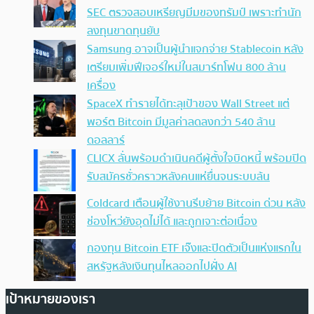
SEC ตรวจสอบเหรียญมีมของทรัมป์ เพราะทำนัก
ลงทุนขาดทุนยับ
Samsung อาจเป็นผู้นำแจกจ่าย Stablecoin หลัง
เตรียมเพิ่มฟีเจอร์ใหม่ในสมาร์ทโฟน 800 ล้าน
เครื่อง
SpaceX ทำรายได้ทะลุเป้าของ Wall Street แต่
พอร์ต Bitcoin มีมูลค่าลดลงกว่า 540 ล้าน
ดอลลาร์
CLICX ลั่นพร้อมดำเนินคดีผู้ตั้งใจบิดหนี้ พร้อมปิด
รับสมัครชั่วคราวหลังคนแห่ยื่นจนระบบล้น
Coldcard เตือนผู้ใช้งานรีบย้าย Bitcoin ด่วน หลัง
ช่องโหว่ยังอุดไม่ได้ และถูกเจาะต่อเนื่อง
กองทุน Bitcoin ETF เจ๊งและปิดตัวเป็นแห่งแรกใน
สหรัฐหลังเงินทุนไหลออกไปฝั่ง AI
เป้าหมายของเรา