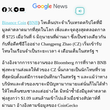
พร้อมเล่น
0:00
/
0:00
Binance Coin
(
BNB
) โทเค็นประจำเว็บเทรดคริปโตที่มี
มูลค่าตลาดมากที่สุดในโลก เพิ่งแตะจุดสูงสุดตลอดกาล
ที่ $725 เมื่อวันที่ 6 มิถุนายนที่ผ่านมา ซึ่งเป็นช่วงเดียวกัน
กับที่อดีตซีอีโออย่าง Changpeng Zhao (CZ) เริ่มเข้ารับ
โทษในเรือนจำเป็นระยะเวลา 4 เดือนเต็มในสหรัฐ ฯ​
อ้างอิงจากการรายงานของ Bloomberg การที่ราคา BNB
พุ่งทะยานส่งผลให้ตัวของ CZ นั้นกลายเป็นนักโทษที่รวย
ที่สุดนับตั้งแต่มีการจดบันทึกมาในสหรัฐ ฯ​ และแม้ว่าทาง
บริษัทและตัวของเขาจะมีปัญหามากมายแต่นั่นก็ไม่ได้ทำ
ให้โทเค็นซบเซาลงแต่อย่างใด มิหนำซ้ำยังมีมูลค่าตลาด
พุ่งสูงกว่า $1.09 แสนล้านเข้าไปแล้วเมื่อช่วงสัปดาห์ที่
ผ่านมา อ้างอิงตามข้อมูลของ CoinGecko