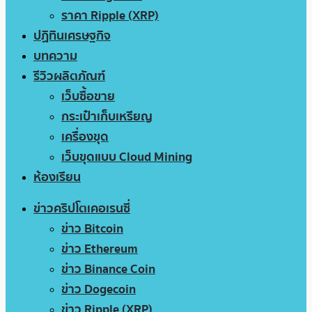
ราคา Ripple (XRP)
ปฏิทินเศรษฐกิจ
บทความ
รีวิวผลิตภัณฑ์
เว็บซื้อขาย
กระเป๋าเก็บเหรียญ
เครื่องขุด
เว็บขุดแบบ Cloud Mining
ห้องเรียน
ข่าวคริปโตเคอเรนซี่
ข่าว Bitcoin
ข่าว Ethereum
ข่าว Binance Coin
ข่าว Dogecoin
ข่าว Ripple (XRP)