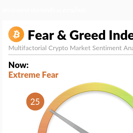
สภาวะตลาด (ความกลัว vs ความโลภ)