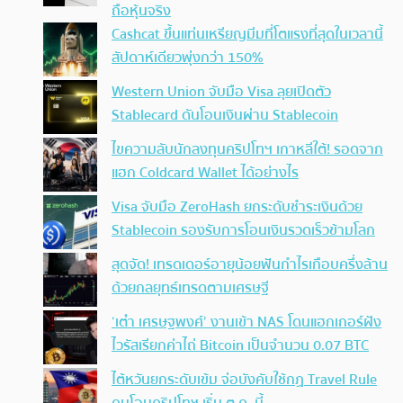
ถือหุ้นจริง
Cashcat ขึ้นแท่นเหรียญมีมที่โตแรงที่สุดในเวลานี้
สัปดาห์เดียวพุ่งกว่า 150%
Western Union จับมือ Visa ลุยเปิดตัว
Stablecard ดันโอนเงินผ่าน Stablecoin
ไขความลับนักลงทุนคริปโทฯ เกาหลีใต้! รอดจาก
แฮก Coldcard Wallet ได้อย่างไร
Visa จับมือ ZeroHash ยกระดับชำระเงินด้วย
Stablecoin รองรับการโอนเงินรวดเร็วข้ามโลก
สุดจัด! เทรดเดอร์อายุน้อยฟันกำไรเกือบครึ่งล้าน
ด้วยกลยุทธ์เทรดตามเศรษฐี
‘เต๋า เศรษฐพงศ์’ งานเข้า NAS โดนแฮกเกอร์ฝัง
ไวรัสเรียกค่าไถ่ Bitcoin เป็นจำนวน 0.07 BTC
ไต้หวันยกระดับเข้ม จ่อบังคับใช้กฏ Travel Rule