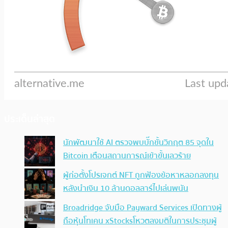
ประเด็นล่าสุด
นักพัฒนาใช้ AI ตรวจพบบั๊กขั้นวิกฤต 85 จุดใน
Bitcoin เตือนสถานการณ์เข้าขั้นเลวร้าย
ผู้ก่อตั้งโปรเจกต์ NFT ถูกฟ้องข้อหาหลอกลงทุน
หลังนำเงิน 10 ล้านดอลลาร์ไปเล่นพนัน
Broadridge จับมือ Payward Services เปิดทางผู้
ถือหุ้นโทเคน xStocksโหวตลงมติในการประชุมผู้