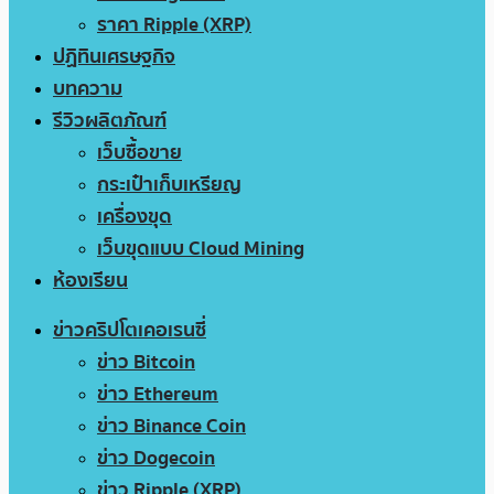
ราคา Ripple (XRP)
ปฏิทินเศรษฐกิจ
บทความ
รีวิวผลิตภัณฑ์
เว็บซื้อขาย
กระเป๋าเก็บเหรียญ
เครื่องขุด
เว็บขุดแบบ Cloud Mining
ห้องเรียน
ข่าวคริปโตเคอเรนซี่
ข่าว Bitcoin
ข่าว Ethereum
ข่าว Binance Coin
ข่าว Dogecoin
ข่าว Ripple (XRP)