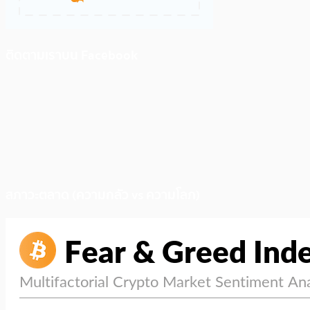
ติดตามเราบน Facebook
สภาวะตลาด (ความกลัว vs ความโลภ)