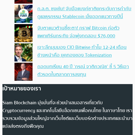
ก.ล.ต. ชงเข้ม! จับมือแบงก์ชาติยกระดับการกำกับ
ดูแลธุรกรรม Stablecoin เล็งออกแนวทางปีนี้
จับตาแนวต้านชี้ชะตา! กราฟ Bitcoin ก่อตัว
แพทเทิร์นกระทิง จ่อพุ่งทดสอบ $76,000
เจาะลึกมุมมอง CIO Bitwise ทำไม 12-24 เดือน
ข้างหน้าคือ ยุคทองของ Tokenization
ถอดบทเรียน 40 ปี ‘กรณ์ จาติกวณิช’ ชี้ 5 วิธีเอา
ตัวรอดในตลาดการลงทุน
เป้าหมายของเรา
Siam Blockchain มุ่งมั่นที่จะช่วยนำเสนอสารเกี่ยวกับ
Cryptocurrency และเทคโนโลยีบล็อกเชนเพื่อคนไทย ในภาษาไทย เรา
รวบรวมข้อมูลส่วนใหญ่จากเว็บไซต์และเว็บบอร์ดต่างประเทศและนำมา
แปลส่งตรงถึงฟีดคุณ