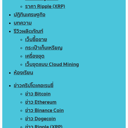
ราคา Ripple (XRP)
ปฏิทินเศรษฐกิจ
บทความ
รีวิวผลิตภัณฑ์
เว็บซื้อขาย
กระเป๋าเก็บเหรียญ
เครื่องขุด
เว็บขุดแบบ Cloud Mining
ห้องเรียน
ข่าวคริปโตเคอเรนซี่
ข่าว Bitcoin
ข่าว Ethereum
ข่าว Binance Coin
ข่าว Dogecoin
ข่าว Ripple (XRP)