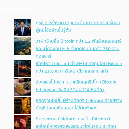
ประเด็นล่าสุด
กูรูชี้ การใช้งาน Crypto ในอนาคตจะราบรื่นจน
ผู้คนใช้อย่างไม่รู้ตัว
วาฬกว้านซื้อ Bitcoin กว่า 1.2 พันล้านดอลลาร์
ขณะที่กองทุน ETF ดึงดูดเงินทุนกว่า 750 ล้าน
ดอลลาร์
ช่องโหว่ Coldcard ทำพิษ นักลงทุนโอน Bitcoin
กว่า 210,000 เหรียญหนีจากกระเป๋าเก่า
ส่องแนวโน้มราคา 3 เหรียญคริปโทฯ Bitcoin,
Ethereum และ XRP จะไปทางไหนต่อ?
หลักฐานใหม่ชี้ ผู้ร่วมก่อตั้ง Coldcard อาจสร้าง
บัญชีปลอมเนียนสอดไส้โค้ดตัวเอง
ตื่นตระหนก Coldcard! กระเป๋า Bitcoin ที่
เคลื่อนไหวรายวันพุ่งแตะนิวไฮในรอบ 8 เดือน