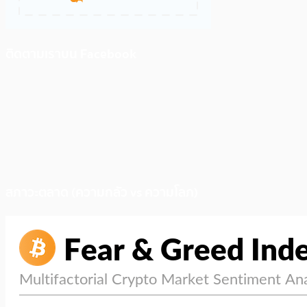
ติดตามเราบน Facebook
สภาวะตลาด (ความกลัว vs ความโลภ)