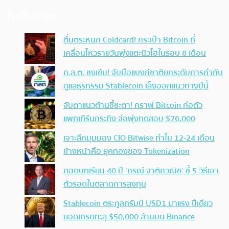
ประเด็นล่าสุด
ตื่นตระหนก Coldcard! กระเป๋า Bitcoin ที่
เคลื่อนไหวรายวันพุ่งแตะนิวไฮในรอบ 8 เดือน
ก.ล.ต. ชงเข้ม! จับมือแบงก์ชาติยกระดับการกำกับ
ดูแลธุรกรรม Stablecoin เล็งออกแนวทางปีนี้
จับตาแนวต้านชี้ชะตา! กราฟ Bitcoin ก่อตัว
แพทเทิร์นกระทิง จ่อพุ่งทดสอบ $76,000
เจาะลึกมุมมอง CIO Bitwise ทำไม 12-24 เดือน
ข้างหน้าคือ ยุคทองของ Tokenization
ถอดบทเรียน 40 ปี ‘กรณ์ จาติกวณิช’ ชี้ 5 วิธีเอา
ตัวรอดในตลาดการลงทุน
Stablecoin ตระกูลทรัมป์ USD1 มาแรง ปีเดียว
ยอดเทรดทะลุ $50,000 ล้านบน Binance