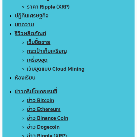
ราคา Ripple (XRP)
ปฏิทินเศรษฐกิจ
บทความ
รีวิวผลิตภัณฑ์
เว็บซื้อขาย
กระเป๋าเก็บเหรียญ
เครื่องขุด
เว็บขุดแบบ Cloud Mining
ห้องเรียน
ข่าวคริปโตเคอเรนซี่
ข่าว Bitcoin
ข่าว Ethereum
ข่าว Binance Coin
ข่าว Dogecoin
ข่าว Ripple (XRP)