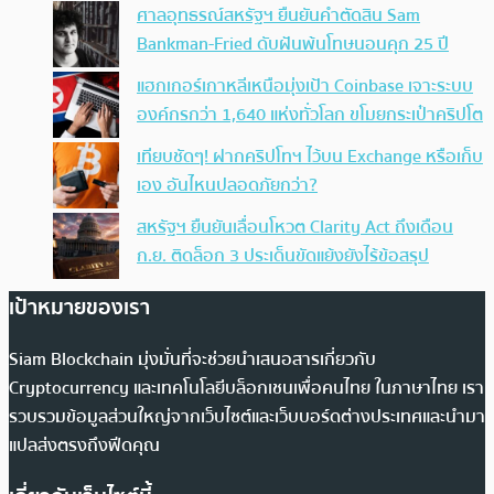
ศาลอุทธรณ์สหรัฐฯ ยืนยันคำตัดสิน Sam
Bankman-Fried ดับฝันพ้นโทษนอนคุก 25 ปี
แฮกเกอร์เกาหลีเหนือมุ่งเป้า Coinbase เจาะระบบ
องค์กรกว่า 1,640 แห่งทั่วโลก ขโมยกระเป๋าคริปโต
เทียบชัดๆ! ฝากคริปโทฯ ไว้บน Exchange หรือเก็บ
เอง อันไหนปลอดภัยกว่า?
สหรัฐฯ ยืนยันเลื่อนโหวต Clarity Act ถึงเดือน
ก.ย. ติดล็อก 3 ประเด็นขัดแย้งยังไร้ข้อสรุป
เป้าหมายของเรา
Siam Blockchain มุ่งมั่นที่จะช่วยนำเสนอสารเกี่ยวกับ
Cryptocurrency และเทคโนโลยีบล็อกเชนเพื่อคนไทย ในภาษาไทย เรา
รวบรวมข้อมูลส่วนใหญ่จากเว็บไซต์และเว็บบอร์ดต่างประเทศและนำมา
แปลส่งตรงถึงฟีดคุณ