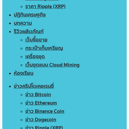
ราคา Ripple (XRP)
ปฏิทินเศรษฐกิจ
บทความ
รีวิวผลิตภัณฑ์
เว็บซื้อขาย
กระเป๋าเก็บเหรียญ
เครื่องขุด
เว็บขุดแบบ Cloud Mining
ห้องเรียน
ข่าวคริปโตเคอเรนซี่
ข่าว Bitcoin
ข่าว Ethereum
ข่าว Binance Coin
ข่าว Dogecoin
ข่าว Ripple (XRP)