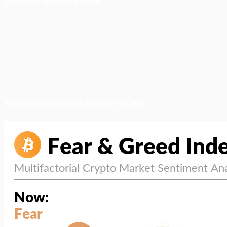
ติดตามเราบน Facebook
สภาวะตลาด (ความกลัว vs ความโลภ)