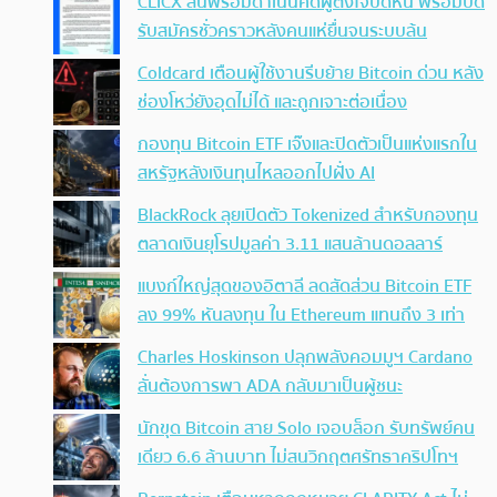
CLICX ลั่นพร้อมดำเนินคดีผู้ตั้งใจบิดหนี้ พร้อมปิด
รับสมัครชั่วคราวหลังคนแห่ยื่นจนระบบล้น
Coldcard เตือนผู้ใช้งานรีบย้าย Bitcoin ด่วน หลัง
ช่องโหว่ยังอุดไม่ได้ และถูกเจาะต่อเนื่อง
กองทุน Bitcoin ETF เจ๊งและปิดตัวเป็นแห่งแรกใน
สหรัฐหลังเงินทุนไหลออกไปฝั่ง AI
BlackRock ลุยเปิดตัว Tokenized สำหรับกองทุน
ตลาดเงินยุโรปมูลค่า 3.11 แสนล้านดอลลาร์
แบงก์ใหญ่สุดของอิตาลี ลดสัดส่วน Bitcoin ETF
ลง 99% หันลงทุน ใน Ethereum แทนถึง 3 เท่า
Charles Hoskinson ปลุกพลังคอมมูฯ Cardano
ลั่นต้องการพา ADA กลับมาเป็นผู้ชนะ
นักขุด Bitcoin สาย Solo เจอบล็อก รับทรัพย์คน
เดียว 6.6 ล้านบาท ไม่สนวิกฤตศรัทธาคริปโทฯ