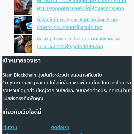
Bernstein เตือนหากกฎหมาย CLARITY Act ไม่
ผ่าน อาจกดดันราคาคริปโตให้ดิ่งลงอีกระลอก
ทั่วโลกช็อก Telegram หายจาก App Store
ชั่วคราว ก่อนกลับมาใช้งานได้ปกติ
Galaxy Research ประเมินความเสียหายจาก
Coldcard อาจพุ่งสูงถึง $130 ล้าน
เป้าหมายของเรา
Siam Blockchain มุ่งมั่นที่จะช่วยนำเสนอสารเกี่ยวกับ
Cryptocurrency และเทคโนโลยีบล็อกเชนเพื่อคนไทย ในภาษาไทย เรา
รวบรวมข้อมูลส่วนใหญ่จากเว็บไซต์และเว็บบอร์ดต่างประเทศและนำมา
แปลส่งตรงถึงฟีดคุณ
เกี่ยวกับเว็บไซต์นี้
ทีมงาน
ติดต่อเรา