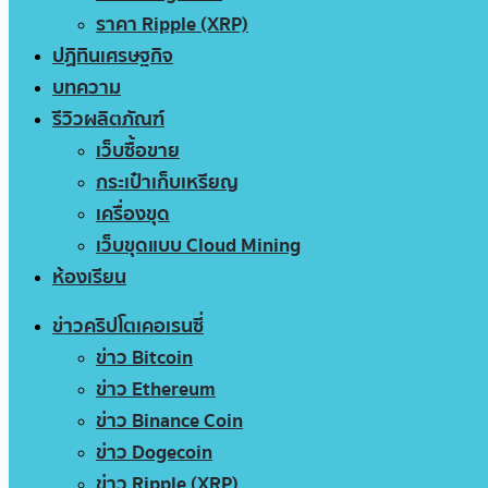
ราคา Ripple (XRP)
ปฏิทินเศรษฐกิจ
บทความ
รีวิวผลิตภัณฑ์
เว็บซื้อขาย
กระเป๋าเก็บเหรียญ
เครื่องขุด
เว็บขุดแบบ Cloud Mining
ห้องเรียน
ข่าวคริปโตเคอเรนซี่
ข่าว Bitcoin
ข่าว Ethereum
ข่าว Binance Coin
ข่าว Dogecoin
ข่าว Ripple (XRP)