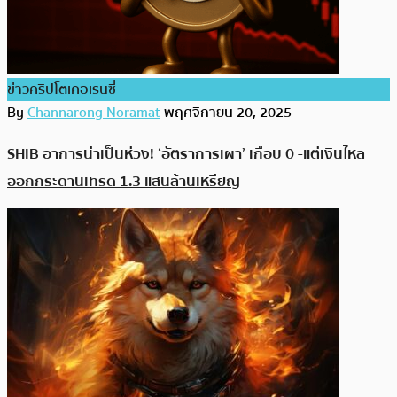
ข่าวคริปโตเคอเรนซี่
By
Channarong Noramat
พฤศจิกายน 20, 2025
SHIB อาการน่าเป็นห่วง! ‘อัตราการเผา’ เกือบ 0 -แต่เงินไหล
ออกกระดานเทรด 1.3 แสนล้านเหรียญ