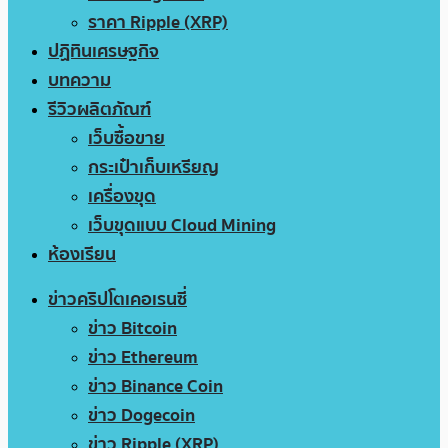
ราคา Ripple (XRP)
ปฏิทินเศรษฐกิจ
บทความ
รีวิวผลิตภัณฑ์
เว็บซื้อขาย
กระเป๋าเก็บเหรียญ
เครื่องขุด
เว็บขุดแบบ Cloud Mining
ห้องเรียน
ข่าวคริปโตเคอเรนซี่
ข่าว Bitcoin
ข่าว Ethereum
ข่าว Binance Coin
ข่าว Dogecoin
ข่าว Ripple (XRP)