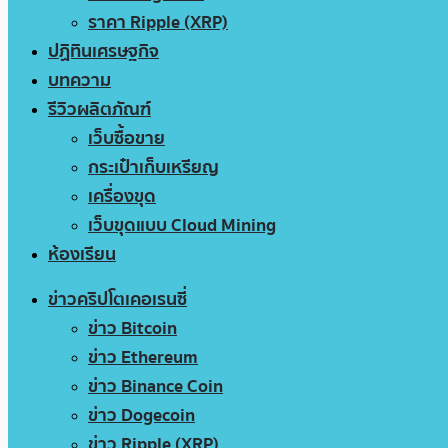
ราคา Ripple (XRP)
ปฏิทินเศรษฐกิจ
บทความ
รีวิวผลิตภัณฑ์
เว็บซื้อขาย
กระเป๋าเก็บเหรียญ
เครื่องขุด
เว็บขุดแบบ Cloud Mining
ห้องเรียน
ข่าวคริปโตเคอเรนซี่
ข่าว Bitcoin
ข่าว Ethereum
ข่าว Binance Coin
ข่าว Dogecoin
ข่าว Ripple (XRP)