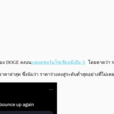
ักของ DOGE ลงบน
แพลตฟอร์มโซเชียลมีเดีย X
โดยคาดว่า ราค
าสุด ซึ่งนับว่า ราคาร่วงลงสู่ระดับต่ำสุดอย่างที่ไม่เคยเ