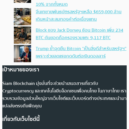
10% จากทั้งหมด
จีนเทขายพันธบัตรสหรัฐฯเหลือ $659,000 ล้าน
เดินหน้าสะสมทองคำต่อเนื่องแทน
Block ของ Jack Dorsey ช้อน Bitcoin เพิ่ม 234
BTC ดันยอดถือครองรวมแตะ 9,117 BTC
Trump ย้ำจุดยืน Bitcoin “เป็นสิ่งดีสำหรับสหรัฐฯ”
เพราะช่วยลดแรงกดดันต่อเงินดอลลาร์
เป้าหมายของเรา
Siam Blockchain มุ่งมั่นที่จะช่วยนำเสนอสารเกี่ยวกับ
Cryptocurrency และเทคโนโลยีบล็อกเชนเพื่อคนไทย ในภาษาไทย เรา
รวบรวมข้อมูลส่วนใหญ่จากเว็บไซต์และเว็บบอร์ดต่างประเทศและนำมา
แปลส่งตรงถึงฟีดคุณ
เกี่ยวกับเว็บไซต์นี้