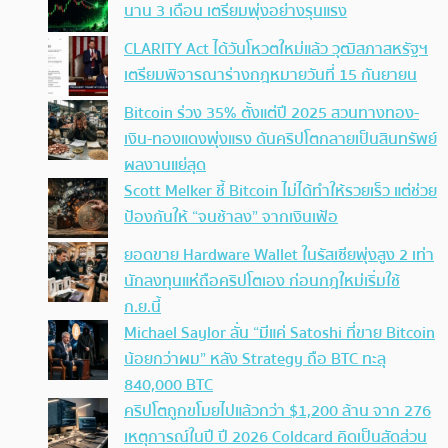
นาน 3 เดือน เตรียมพุ่งอย่างรุนแรง
CLARITY Act ได้วันโหวตใหม่แล้ว วุฒิสภาสหรัฐฯ
เตรียมพิจารณาร่างกฎหมายวันที่ 15 กันยายน
Bitcoin ร่วง 35% ตั้งแต่ปี 2025 สวนทางทอง-
เงิน-ทองแดงพุ่งแรง ดันคริปโตกลายเป็นสินทรัพย์
ผลงานแย่สุด
Scott Melker ชี้ Bitcoin ไม่ได้ทำให้รวยเร็ว แต่ช่วย
ป้องกันให้ “จนช้าลง” จากเงินเฟ้อ
ยอดขาย Hardware Wallet ในรัสเซียพุ่งสูง 2 เท่า
นักลงทุนแห่ถือคริปโตเอง ก่อนกฎใหม่เริ่มใช้
ก.ย.นี้
Michael Saylor ลั่น “มีแค่ Satoshi ที่ขาย Bitcoin
น้อยกว่าผม” หลัง Strategy ถือ BTC ทะลุ
840,000 BTC
คริปโตถูกขโมยไปแล้วกว่า $1,200 ล้าน จาก 276
เหตุการณ์ในปี ปี 2026 Coldcard คิดเป็นสัดส่วน