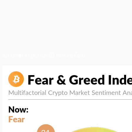
สภาวะตลาด (ความกลัว vs ความโลภ)