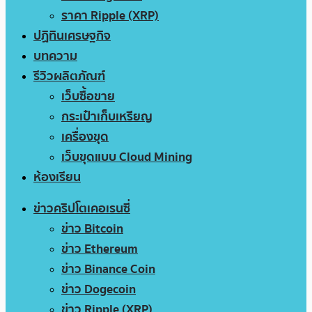
ราคา Ripple (XRP)
ปฏิทินเศรษฐกิจ
บทความ
รีวิวผลิตภัณฑ์
เว็บซื้อขาย
กระเป๋าเก็บเหรียญ
เครื่องขุด
เว็บขุดแบบ Cloud Mining
ห้องเรียน
ข่าวคริปโตเคอเรนซี่
ข่าว Bitcoin
ข่าว Ethereum
ข่าว Binance Coin
ข่าว Dogecoin
ข่าว Ripple (XRP)