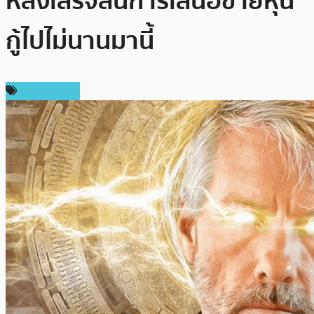
หลังเสร็จสิ้นการเสนอขายหุ้น
กู้ไปไม่นานมานี้
ข่าว Bitcoin