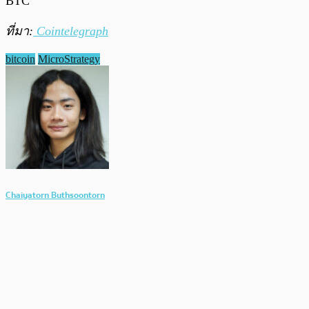
BTC
ที่มา:
Cointelegraph
bitcoin
MicroStrategy
Chaiyatorn Buthsoontorn