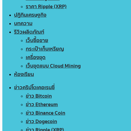
ราคา Ripple (XRP)
ปฏิทินเศรษฐกิจ
บทความ
รีวิวผลิตภัณฑ์
เว็บซื้อขาย
กระเป๋าเก็บเหรียญ
เครื่องขุด
เว็บขุดแบบ Cloud Mining
ห้องเรียน
ข่าวคริปโตเคอเรนซี่
ข่าว Bitcoin
ข่าว Ethereum
ข่าว Binance Coin
ข่าว Dogecoin
ข่าว Ripple (XRP)