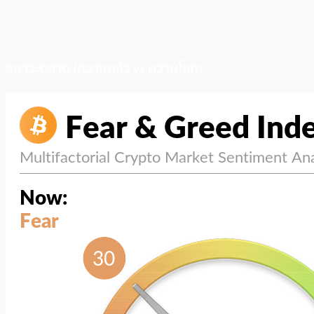
สภาวะตลาด (ความกลัว vs ความโลภ)