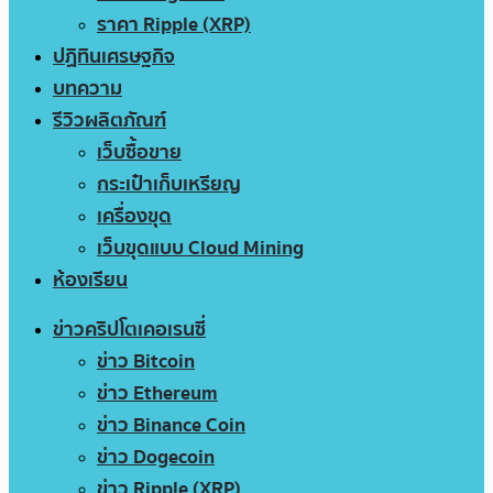
ราคา Ripple (XRP)
ปฏิทินเศรษฐกิจ
บทความ
รีวิวผลิตภัณฑ์
เว็บซื้อขาย
กระเป๋าเก็บเหรียญ
เครื่องขุด
เว็บขุดแบบ Cloud Mining
ห้องเรียน
ข่าวคริปโตเคอเรนซี่
ข่าว Bitcoin
ข่าว Ethereum
ข่าว Binance Coin
ข่าว Dogecoin
ข่าว Ripple (XRP)