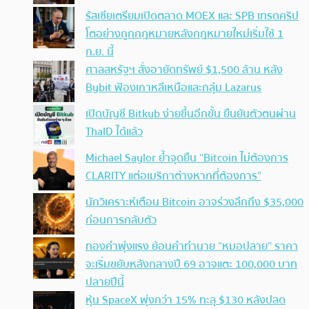
รัสเซียเตรียมเปิดตลาด MOEX และ SPB เทรดคริป
โตอย่างถูกกฎหมายหลังกฎหมายใหม่เริ่มใช้ 1
ก.ย. นี้
ศาลสหรัฐฯ สั่งอายัดทรัพย์ $1,500 ล้าน หลัง
Bybit ฟ้องเกาหลีเหนือและกลุ่ม Lazarus
เปิดบัญชี Bitkub ง่ายขึ้นอีกขั้น ยืนยันตัวตนผ่าน
ThaID ได้แล้ว
Michael Saylor ย้ำจุดยืน “Bitcoin ไม่ต้องการ
CLARITY แต่อเมริกาต่างหากที่ต้องการ”
นักวิเคราะห์เตือน Bitcoin อาจร่วงลึกถึง $35,000
ก่อนการกลับตัว
ทองคำพุ่งแรง ย้อนคำทำนาย “หมอปลาย” ราคา
จะเริ่มขยับหลังกลางปี 69 อาจแตะ 100,000 บาท
ปลายปีนี้
หุ้น SpaceX พุ่งกว่า 15% ทะลุ $130 หลังปลด