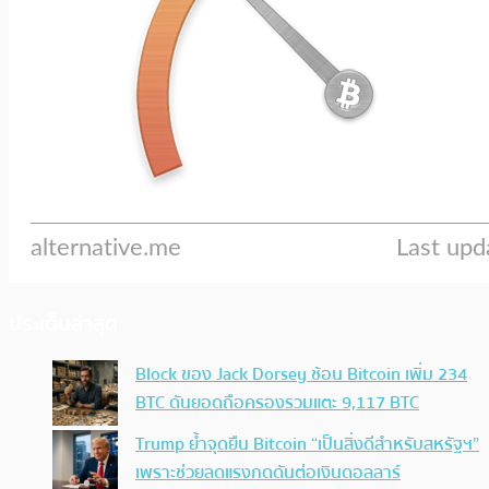
ประเด็นล่าสุด
Block ของ Jack Dorsey ช้อน Bitcoin เพิ่ม 234
BTC ดันยอดถือครองรวมแตะ 9,117 BTC
Trump ย้ำจุดยืน Bitcoin “เป็นสิ่งดีสำหรับสหรัฐฯ”
เพราะช่วยลดแรงกดดันต่อเงินดอลลาร์