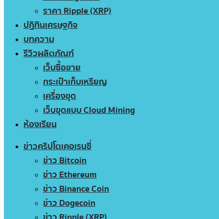
ราคา Ripple (XRP)
ปฏิทินเศรษฐกิจ
บทความ
รีวิวผลิตภัณฑ์
เว็บซื้อขาย
กระเป๋าเก็บเหรียญ
เครื่องขุด
เว็บขุดแบบ Cloud Mining
ห้องเรียน
ข่าวคริปโตเคอเรนซี่
ข่าว Bitcoin
ข่าว Ethereum
ข่าว Binance Coin
ข่าว Dogecoin
ข่าว Ripple (XRP)