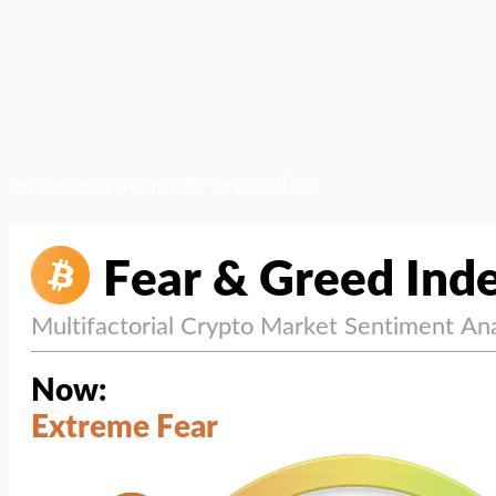
สภาวะตลาด (ความกลัว vs ความโลภ)