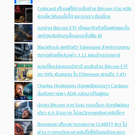
Coldcard เตือนผู้ใช้งานรีบย้าย Bitcoin ด่วน หลัง
ช่องโหว่ยังอุดไม่ได้ และถูกเจาะต่อเนื่อง
กองทุน Bitcoin ETF เจ๊งและปิดตัวเป็นแห่งแรกใน
สหรัฐหลังเงินทุนไหลออกไปฝั่ง AI
BlackRock ลุยเปิดตัว Tokenized สำหรับกองทุน
ตลาดเงินยุโรปมูลค่า 3.11 แสนล้านดอลลาร์
แบงก์ใหญ่สุดของอิตาลี ลดสัดส่วน Bitcoin ETF
ลง 99% หันลงทุน ใน Ethereum แทนถึง 3 เท่า
Charles Hoskinson ปลุกพลังคอมมูฯ Cardano
ลั่นต้องการพา ADA กลับมาเป็นผู้ชนะ
นักขุด Bitcoin สาย Solo เจอบล็อก รับทรัพย์คน
เดียว 6.6 ล้านบาท ไม่สนวิกฤตศรัทธาคริปโทฯ
Bernstein เตือนหากกฎหมาย CLARITY Act ไม่
ผ่าน อาจกดดันราคาคริปโตให้ดิ่งลงอีกระลอก