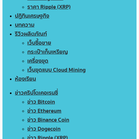
ราคา Ripple (XRP)
ปฏิทินเศรษฐกิจ
บทความ
รีวิวผลิตภัณฑ์
เว็บซื้อขาย
กระเป๋าเก็บเหรียญ
เครื่องขุด
เว็บขุดแบบ Cloud Mining
ห้องเรียน
ข่าวคริปโตเคอเรนซี่
ข่าว Bitcoin
ข่าว Ethereum
ข่าว Binance Coin
ข่าว Dogecoin
ข่าว Ripple (XRP)