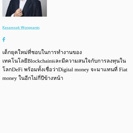
Kasamsak Wongsanin
เด็กยุคใหม่ที่ชอบในการทำงานของ
เทคโนโลยีBlockchainและมีความสนใจกับการลงทุนใน
โลกDeFi พร้อมทั้งเชื่อว่าDigital money จะมาแทนที่ Fiat
money ในอีกไม่กี่ปีข้างหน้า