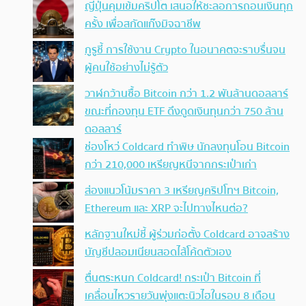
ญี่ปุ่นคุมเข้มคริปโต เสนอให้ชะลอการถอนเงินทุก
ครั้ง เพื่อสกัดแก๊งมิจฉาชีพ
กูรูชี้ การใช้งาน Crypto ในอนาคตจะราบรื่นจน
ผู้คนใช้อย่างไม่รู้ตัว
วาฬกว้านซื้อ Bitcoin กว่า 1.2 พันล้านดอลลาร์
ขณะที่กองทุน ETF ดึงดูดเงินทุนกว่า 750 ล้าน
ดอลลาร์
ช่องโหว่ Coldcard ทำพิษ นักลงทุนโอน Bitcoin
กว่า 210,000 เหรียญหนีจากกระเป๋าเก่า
ส่องแนวโน้มราคา 3 เหรียญคริปโทฯ Bitcoin,
Ethereum และ XRP จะไปทางไหนต่อ?
หลักฐานใหม่ชี้ ผู้ร่วมก่อตั้ง Coldcard อาจสร้าง
บัญชีปลอมเนียนสอดไส้โค้ดตัวเอง
ตื่นตระหนก Coldcard! กระเป๋า Bitcoin ที่
เคลื่อนไหวรายวันพุ่งแตะนิวไฮในรอบ 8 เดือน