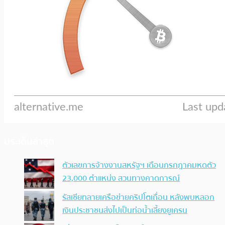
ประเด็นล่าสุด
ตัวเลขการจ้างงานสหรัฐฯ เดือนกรกฎาคมหดตัว
23,000 ตำแหน่ง สวนทางคาดการณ์
รัสเซียทลายเครือข่ายคริปโตเถื่อน หลังพบหลอก
เงินประชาชนส่งไปเป็นท่อน้ำเลี้ยงยูเครน