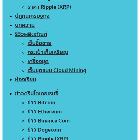
ราคา Ripple (XRP)
ปฏิทินเศรษฐกิจ
บทความ
รีวิวผลิตภัณฑ์
เว็บซื้อขาย
กระเป๋าเก็บเหรียญ
เครื่องขุด
เว็บขุดแบบ Cloud Mining
ห้องเรียน
ข่าวคริปโตเคอเรนซี่
ข่าว Bitcoin
ข่าว Ethereum
ข่าว Binance Coin
ข่าว Dogecoin
ข่าว Ripple (XRP)