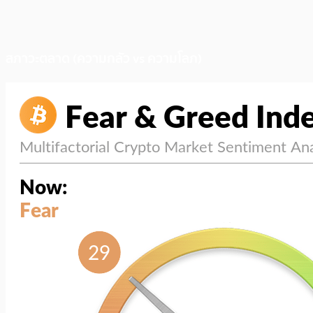
สภาวะตลาด (ความกลัว vs ความโลภ)