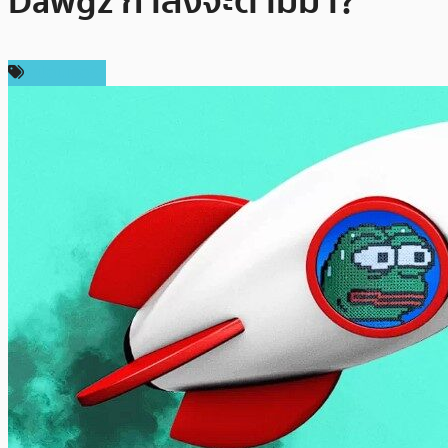
Dawgz กำลังจะตามมา?
สปอนเซอร์