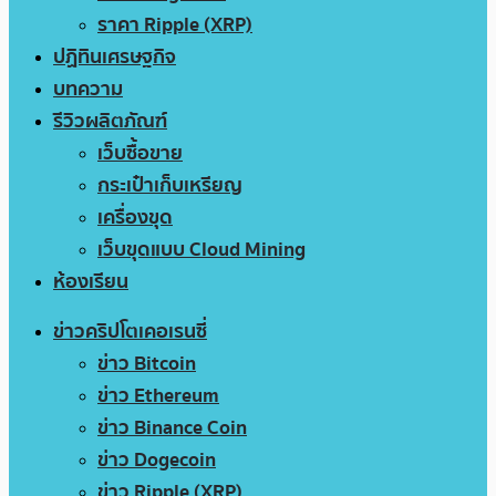
ราคา Ripple (XRP)
ปฏิทินเศรษฐกิจ
บทความ
รีวิวผลิตภัณฑ์
เว็บซื้อขาย
กระเป๋าเก็บเหรียญ
เครื่องขุด
เว็บขุดแบบ Cloud Mining
ห้องเรียน
ข่าวคริปโตเคอเรนซี่
ข่าว Bitcoin
ข่าว Ethereum
ข่าว Binance Coin
ข่าว Dogecoin
ข่าว Ripple (XRP)