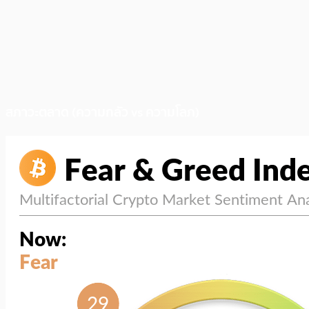
สภาวะตลาด (ความกลัว vs ความโลภ)