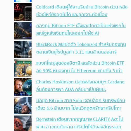
Coldcard เตือนผู้ใช้งานรีบย้าย Bitcoin ด่วน หลัง
ช่องโหว่ยังอุดไม่ได้ และถูกเจาะต่อเนื่อง
กองทุน Bitcoin ETF เจ๊งและปิดตัวเป็นแห่งแรกใน
สหรัฐหลังเงินทุนไหลออกไปฝั่ง AI
BlackRock ลุยเปิดตัว Tokenized สำหรับกองทุน
ตลาดเงินยุโรปมูลค่า 3.11 แสนล้านดอลลาร์
แบงก์ใหญ่สุดของอิตาลี ลดสัดส่วน Bitcoin ETF
ลง 99% หันลงทุน ใน Ethereum แทนถึง 3 เท่า
Charles Hoskinson ปลุกพลังคอมมูฯ Cardano
ลั่นต้องการพา ADA กลับมาเป็นผู้ชนะ
นักขุด Bitcoin สาย Solo เจอบล็อก รับทรัพย์คน
เดียว 6.6 ล้านบาท ไม่สนวิกฤตศรัทธาคริปโทฯ
Bernstein เตือนหากกฎหมาย CLARITY Act ไม่
ผ่าน อาจกดดันราคาคริปโตให้ดิ่งลงอีกระลอก