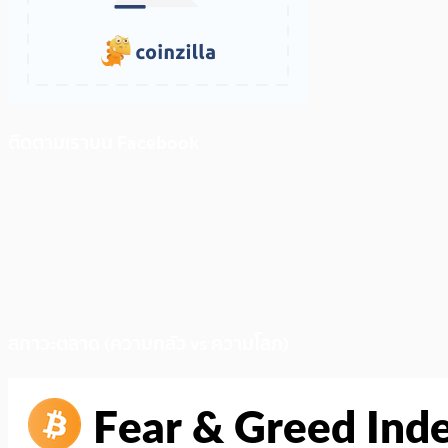
ติดตามเราบน Facebook
สภาวะตลาด (ความกลัว vs ความโลภ)