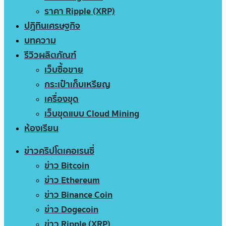
ราคา Ripple (XRP)
ปฏิทินเศรษฐกิจ
บทความ
รีวิวผลิตภัณฑ์
เว็บซื้อขาย
กระเป๋าเก็บเหรียญ
เครื่องขุด
เว็บขุดแบบ Cloud Mining
ห้องเรียน
ข่าวคริปโตเคอเรนซี่
ข่าว Bitcoin
ข่าว Ethereum
ข่าว Binance Coin
ข่าว Dogecoin
ข่าว Ripple (XRP)