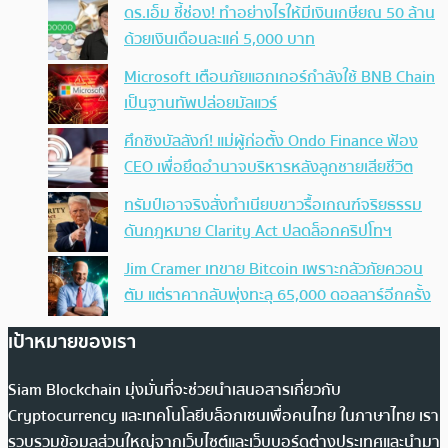
ดร.เอ็ม ชี้ช่อง! ทำอย่างไรให้มีเงินเกษียณ 50 ล้าน
ด้วยเงินเดือนละแค่ 5,000 บาท
Microsoft เตือนภัยแฮกเกอร์กำลังใช้ BNB Chain
เป็นฐานทัพปล่อยมัลแวร์
ศึกชิงบัลลังก์! แม่ผู้ก่อตั้ง Ondo Finance ฟ้อง
CEO เพื่อยึดอำนาจบริหารหลังลูกชายเสียชีวิต
ทรัมป์เอาจริง สั่งทำเนียบขาวรื้อเกณฑ์จริยธรรม
ดันกฎหมาย Clarity Act ปลดล็อกคริปโทฯ
Jim Cramer เทขาย Bitcoin เพราะกลัวภัยควอน
ตัม แต่ราคากลับพุ่งทะลุ 65,000 ดอลลาร์อีกครั้ง
เป้าหมายของเรา
Siam Blockchain มุ่งมั่นที่จะช่วยนำเสนอสารเกี่ยวกับ
Cryptocurrency และเทคโนโลยีบล็อกเชนเพื่อคนไทย ในภาษาไทย เรา
รวบรวมข้อมูลส่วนใหญ่จากเว็บไซต์และเว็บบอร์ดต่างประเทศและนำมา