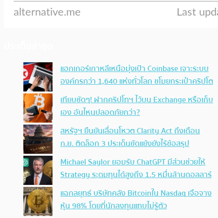
ประเด็นล่าสุด
แฮกเกอร์เกาหลีเหนือมุ่งเป้า Coinbase เจาะระบบ
องค์กรกว่า 1,640 แห่งทั่วโลก ขโมยกระเป๋าคริปโต
เทียบชัดๆ! ฝากคริปโทฯ ไว้บน Exchange หรือเก็บ
เอง อันไหนปลอดภัยกว่า?
สหรัฐฯ ยืนยันเลื่อนโหวต Clarity Act ถึงเดือน
ก.ย. ติดล็อก 3 ประเด็นขัดแย้งยังไร้ข้อสรุป
Michael Saylor ยอมรับ ChatGPT มีส่วนช่วยให้
Strategy ระดมทุนได้สูงถึง 1.5 หมื่นล้านดอลลาร์
แฉกลยุทธ์ บริษัทคลัง Bitcoinใน Nasdaq เจือจาง
หุ้น 98% โดยที่นักลงทุนแทบไม่รู้ตัว