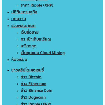
ราคา Ripple (XRP)
ปฏิทินเศรษฐกิจ
บทความ
รีวิวผลิตภัณฑ์
เว็บซื้อขาย
กระเป๋าเก็บเหรียญ
เครื่องขุด
เว็บขุดแบบ Cloud Mining
ห้องเรียน
ข่าวคริปโตเคอเรนซี่
ข่าว Bitcoin
ข่าว Ethereum
ข่าว Binance Coin
ข่าว Dogecoin
ข่าว Ripple (XRP)