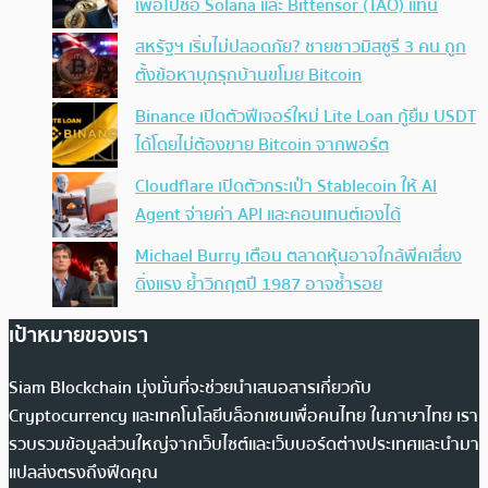
เพื่อไปซื้อ Solana และ Bittensor (TAO) แทน
สหรัฐฯ เริ่มไม่ปลอดภัย? ชายชาวมิสซูรี 3 คน ถูก
ตั้งข้อหาบุกรุกบ้านขโมย Bitcoin
Binance เปิดตัวฟีเจอร์ใหม่ Lite Loan กู้ยืม USDT
ได้โดยไม่ต้องขาย Bitcoin จากพอร์ต
Cloudflare เปิดตัวกระเป๋า Stablecoin ให้ AI
Agent จ่ายค่า API และคอนเทนต์เองได้
Michael Burry เตือน ตลาดหุ้นอาจใกล้พีคเสี่ยง
ดิ่งแรง ย้ำวิกฤตปี 1987 อาจซ้ำรอย
เป้าหมายของเรา
Siam Blockchain มุ่งมั่นที่จะช่วยนำเสนอสารเกี่ยวกับ
Cryptocurrency และเทคโนโลยีบล็อกเชนเพื่อคนไทย ในภาษาไทย เรา
รวบรวมข้อมูลส่วนใหญ่จากเว็บไซต์และเว็บบอร์ดต่างประเทศและนำมา
แปลส่งตรงถึงฟีดคุณ