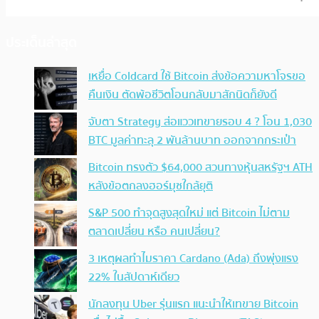
ประเด็นล่าสุด
เหยื่อ Coldcard ใช้ Bitcoin ส่งข้อความหาโจรขอ
คืนเงิน ตัดพ้อชีวิตโอนกลับมาสักนิดก็ยังดี
จับตา Strategy ส่อแววเทขายรอบ 4 ? โอน 1,030
BTC มูลค่าทะลุ 2 พันล้านบาท ออกจากกระเป๋า
Bitcoin ทรงตัว $64,000 สวนทางหุ้นสหรัฐฯ ATH
หลังข้อตกลงฮอร์มุซใกล้ยุติ
S&P 500 ทำจุดสูงสุดใหม่ แต่ Bitcoin ไม่ตาม
ตลาดเปลี่ยน หรือ คนเปลี่ยน?
3 เหตุผลทำไมราคา Cardano (Ada) ถึงพุ่งแรง
22% ในสัปดาห์เดียว
นักลงทุน Uber รุ่นแรก แนะนำให้เทขาย Bitcoin