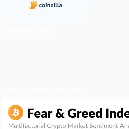
ติดตามเราบน Facebook
สภาวะตลาด (ความกลัว vs ความโลภ)