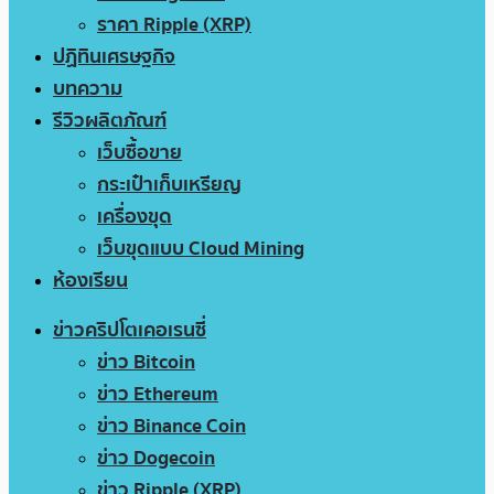
ราคา Ripple (XRP)
ปฏิทินเศรษฐกิจ
บทความ
รีวิวผลิตภัณฑ์
เว็บซื้อขาย
กระเป๋าเก็บเหรียญ
เครื่องขุด
เว็บขุดแบบ Cloud Mining
ห้องเรียน
ข่าวคริปโตเคอเรนซี่
ข่าว Bitcoin
ข่าว Ethereum
ข่าว Binance Coin
ข่าว Dogecoin
ข่าว Ripple (XRP)