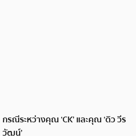
กรณีระหว่างคุณ ‘CK’ และคุณ ‘ดิว วีร
วัฒน์’