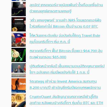
สุดจัด! เทรดเดอร์อายุน้อยฟันกำไรเกือบครึ่งล้าน
ด้วยกลยุทธ์เทรดตามเศรษฐี
‘เต๋า เศรษฐพงศ์’ งานเข้า NAS โดนแฮกเกอร์ฝัง
ไวรัสเรียกค่าไถ่ Bitcoin เป็นจำนวน 0.07 BTC
ไต้หวันยกระดับเข้ม จ่อบังคับใช้กฏ Travel Rule
คุมโอนคริปโทฯ เริ่ม ต.ค. นี้
ตลาดคริปโทฯ ฟื้น! Bitcoin ยื้อแถว $64,700 ลุ้น
ทะลุผ่านกรอบ $65,000
ปูตินตัดหน้าทรัมป์ เซ็นลงนามอนุมัติกฎหมายคริป
โทฯ ฉบับแรก เริ่มมีผลบังคับใช้ 1 ก.ย. นี้
Strategy เข้าร่วม Invest America สมทบทุน
8,200 บาท/ปี เข้าบัญชีทรัมป์แจกบุตรพนักงาน
CryptoQuant ส่งสัญญาณตลาดหมีเข้าสู่โค้ง
สุดท้าย หลังพบเจ้าคริปโทฯ ซุ่มเก็บ BTC และ ETH