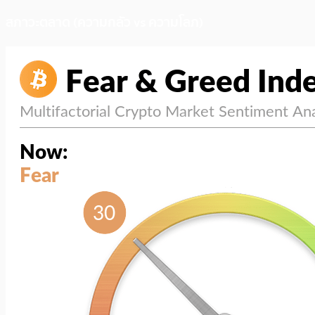
สภาวะตลาด (ความกลัว vs ความโลภ)