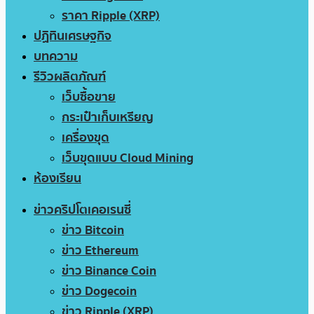
ราคา Ripple (XRP)
ปฏิทินเศรษฐกิจ
บทความ
รีวิวผลิตภัณฑ์
เว็บซื้อขาย
กระเป๋าเก็บเหรียญ
เครื่องขุด
เว็บขุดแบบ Cloud Mining
ห้องเรียน
ข่าวคริปโตเคอเรนซี่
ข่าว Bitcoin
ข่าว Ethereum
ข่าว Binance Coin
ข่าว Dogecoin
ข่าว Ripple (XRP)