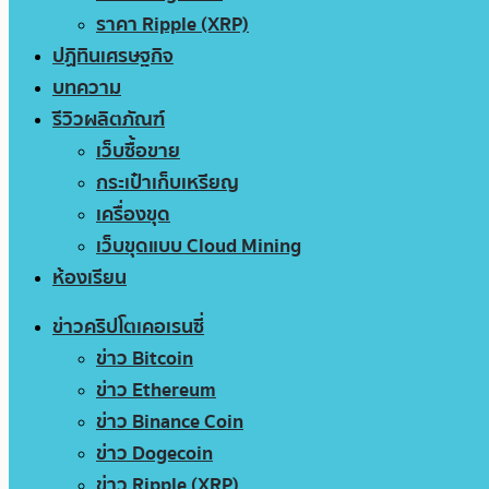
ราคา Ripple (XRP)
ปฏิทินเศรษฐกิจ
บทความ
รีวิวผลิตภัณฑ์
เว็บซื้อขาย
กระเป๋าเก็บเหรียญ
เครื่องขุด
เว็บขุดแบบ Cloud Mining
ห้องเรียน
ข่าวคริปโตเคอเรนซี่
ข่าว Bitcoin
ข่าว Ethereum
ข่าว Binance Coin
ข่าว Dogecoin
ข่าว Ripple (XRP)