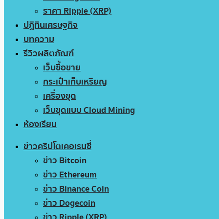
ราคา Ripple (XRP)
ปฏิทินเศรษฐกิจ
บทความ
รีวิวผลิตภัณฑ์
เว็บซื้อขาย
กระเป๋าเก็บเหรียญ
เครื่องขุด
เว็บขุดแบบ Cloud Mining
ห้องเรียน
ข่าวคริปโตเคอเรนซี่
ข่าว Bitcoin
ข่าว Ethereum
ข่าว Binance Coin
ข่าว Dogecoin
ข่าว Ripple (XRP)