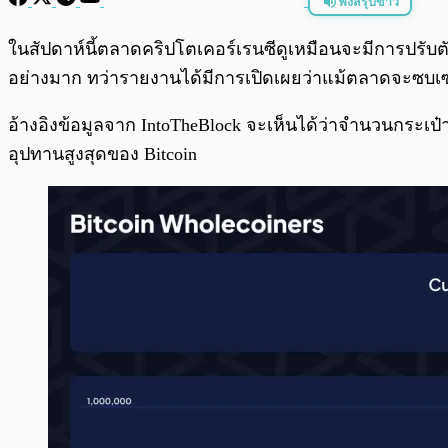
ฟังสรุปข่าว
พร้อมเล่น
ในสัปดาห์นี้ตลาดคริปโตเคอร์เรนซีดูเหมือนจะมีการปรับตัว
อย่างมาก ทว่ารายงานได้มีการเปิดเผยว่าแม้ตลาดจะซบเซ
อ้างอิงข้อมูลจาก IntoTheBlock จะเห็นได้ว่าจำนวนกระเป๋า
อุปทานสูงสุดของ Bitcoin