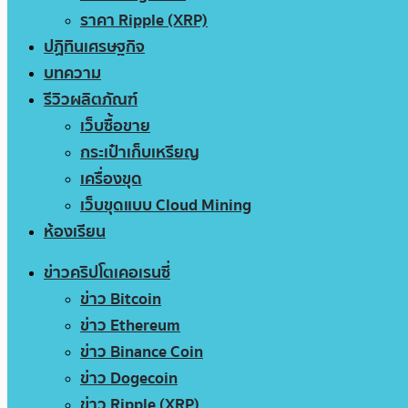
ราคา Ripple (XRP)
ปฏิทินเศรษฐกิจ
บทความ
รีวิวผลิตภัณฑ์
เว็บซื้อขาย
กระเป๋าเก็บเหรียญ
เครื่องขุด
เว็บขุดแบบ Cloud Mining
ห้องเรียน
ข่าวคริปโตเคอเรนซี่
ข่าว Bitcoin
ข่าว Ethereum
ข่าว Binance Coin
ข่าว Dogecoin
ข่าว Ripple (XRP)