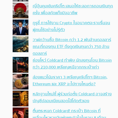
ญี่ปุ่นคุมเข้มคริปโต เสนอให้ชะลอการถอนเงินทุก
ครั้ง เพื่อสกัดแก๊งมิจฉาชีพ
กูรูชี้ การใช้งาน Crypto ในอนาคตจะราบรื่นจน
ผู้คนใช้อย่างไม่รู้ตัว
วาฬกว้านซื้อ Bitcoin กว่า 1.2 พันล้านดอลลาร์
ขณะที่กองทุน ETF ดึงดูดเงินทุนกว่า 750 ล้าน
ดอลลาร์
ช่องโหว่ Coldcard ทำพิษ นักลงทุนโอน Bitcoin
กว่า 210,000 เหรียญหนีจากกระเป๋าเก่า
ส่องแนวโน้มราคา 3 เหรียญคริปโทฯ Bitcoin,
Ethereum และ XRP จะไปทางไหนต่อ?
หลักฐานใหม่ชี้ ผู้ร่วมก่อตั้ง Coldcard อาจสร้าง
บัญชีปลอมเนียนสอดไส้โค้ดตัวเอง
ตื่นตระหนก Coldcard! กระเป๋า Bitcoin ที่
เคลื่อนไหวรายวันพุ่งแตะนิวไฮในรอบ 8 เดือน