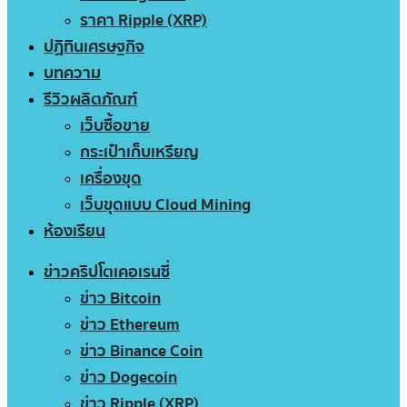
ราคา Ripple (XRP)
ปฏิทินเศรษฐกิจ
บทความ
รีวิวผลิตภัณฑ์
เว็บซื้อขาย
กระเป๋าเก็บเหรียญ
เครื่องขุด
เว็บขุดแบบ Cloud Mining
ห้องเรียน
ข่าวคริปโตเคอเรนซี่
ข่าว Bitcoin
ข่าว Ethereum
ข่าว Binance Coin
ข่าว Dogecoin
ข่าว Ripple (XRP)