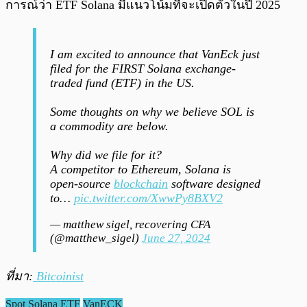
การณ์ว่า ETF Solana มีแนวโน้มที่จะเปิดตัวในปี 2025
I am excited to announce that VanEck just
filed for the FIRST Solana exchange-
traded fund (ETF) in the US.
Some thoughts on why we believe SOL is
a commodity are below.
Why did we file for it?
A competitor to Ethereum, Solana is
open-source
blockchain
software designed
to…
pic.twitter.com/XwwPy8BXV2
— matthew sigel, recovering CFA
(@matthew_sigel)
June 27, 2024
ที่มา:
Bitcoinist
Spot Solana ETF
VanECK