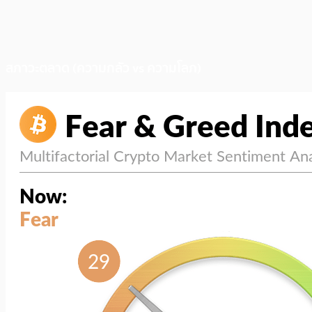
สภาวะตลาด (ความกลัว vs ความโลภ)