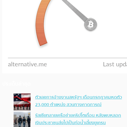
ประเด็นล่าสุด
ตัวเลขการจ้างงานสหรัฐฯ เดือนกรกฎาคมหดตัว
23,000 ตำแหน่ง สวนทางคาดการณ์
รัสเซียทลายเครือข่ายคริปโตเถื่อน หลังพบหลอก
เงินประชาชนส่งไปเป็นท่อน้ำเลี้ยงยูเครน