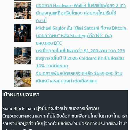
ยอดขาย Hardware Wallet ในรัสเซียพุ่งสูง 2 เท่า
นักลงทุนแห่ถือคริปโตเอง ก่อนกฎใหม่เริ่มใช้
ก.ย.นี้
Michael Saylor ลั่น “มีแค่ Satoshi ที่ขาย Bitcoin
น้อยกว่าผม” หลัง Strategy ถือ BTC ทะลุ
840,000 BTC
คริปโตถูกขโมยไปแล้วกว่า $1,200 ล้าน จาก 276
เหตุการณ์ในปี ปี 2026 Coldcard คิดเป็นสัดส่วน
10% จากทั้งหมด
จีนเทขายพันธบัตรสหรัฐฯเหลือ $659,000 ล้าน
เดินหน้าสะสมทองคำต่อเนื่องแทน
เป้าหมายของเรา
Siam Blockchain มุ่งมั่นที่จะช่วยนำเสนอสารเกี่ยวกับ
Cryptocurrency และเทคโนโลยีบล็อกเชนเพื่อคนไทย ในภาษาไทย เรา
รวบรวมข้อมูลส่วนใหญ่จากเว็บไซต์และเว็บบอร์ดต่างประเทศและนำมา