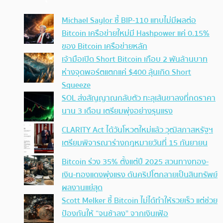
Michael Saylor ชี้ BIP-110 แทบไม่มีผลต่อ
Bitcoin เครือข่ายใหม่มี Hashpower แค่ 0.15%
ของ Bitcoin เครือข่ายหลัก
เจ้ามือเปิด Short Bitcoin เกือบ 2 พันล้านบาท
ห่างจุดพอร์ตแตกแค่ $400 ลุ้นเกิด Short
Squeeze
SOL ส่งสัญญาณกลับตัว ทะลุเส้นขาลงที่กดราคา
นาน 3 เดือน เตรียมพุ่งอย่างรุนแรง
CLARITY Act ได้วันโหวตใหม่แล้ว วุฒิสภาสหรัฐฯ
เตรียมพิจารณาร่างกฎหมายวันที่ 15 กันยายน
Bitcoin ร่วง 35% ตั้งแต่ปี 2025 สวนทางทอง-
เงิน-ทองแดงพุ่งแรง ดันคริปโตกลายเป็นสินทรัพย์
ผลงานแย่สุด
Scott Melker ชี้ Bitcoin ไม่ได้ทำให้รวยเร็ว แต่ช่วย
ป้องกันให้ “จนช้าลง” จากเงินเฟ้อ