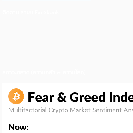
ติดตามเราบน Facebook
สภาวะตลาด (ความกลัว vs ความโลภ)