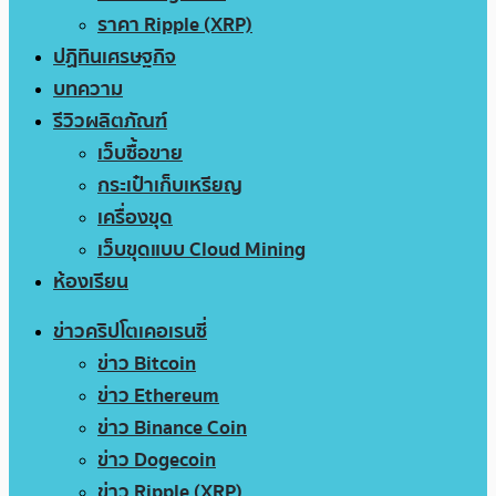
ราคา Ripple (XRP)
ปฏิทินเศรษฐกิจ
บทความ
รีวิวผลิตภัณฑ์
เว็บซื้อขาย
กระเป๋าเก็บเหรียญ
เครื่องขุด
เว็บขุดแบบ Cloud Mining
ห้องเรียน
ข่าวคริปโตเคอเรนซี่
ข่าว Bitcoin
ข่าว Ethereum
ข่าว Binance Coin
ข่าว Dogecoin
ข่าว Ripple (XRP)