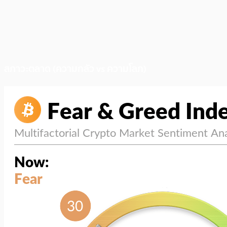
สภาวะตลาด (ความกลัว vs ความโลภ)