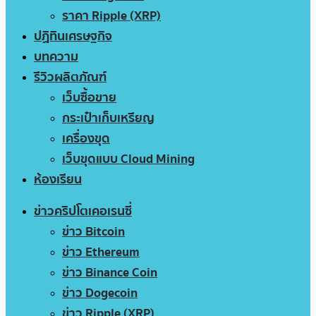
ราคา Ripple (XRP)
ปฏิทินเศรษฐกิจ
บทความ
รีวิวผลิตภัณฑ์
เว็บซื้อขาย
กระเป๋าเก็บเหรียญ
เครื่องขุด
เว็บขุดแบบ Cloud Mining
ห้องเรียน
ข่าวคริปโตเคอเรนซี่
ข่าว Bitcoin
ข่าว Ethereum
ข่าว Binance Coin
ข่าว Dogecoin
ข่าว Ripple (XRP)