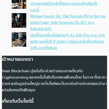
นักลงทุนแห่ถือคริปโตเอง ก่อนกฎใหม่เริ่มใช้
ก.ย.นี้
Michael Saylor ลั่น “มีแค่ Satoshi ที่ขาย Bitcoin
น้อยกว่าผม” หลัง Strategy ถือ BTC ทะลุ
840,000 BTC
คริปโตถูกขโมยไปแล้วกว่า $1,200 ล้าน จาก 276
เหตุการณ์ในปี ปี 2026 Coldcard คิดเป็นสัดส่วน
10% จากทั้งหมด
เป้าหมายของเรา
Siam Blockchain มุ่งมั่นที่จะช่วยนำเสนอสารเกี่ยวกับ
Cryptocurrency และเทคโนโลยีบล็อกเชนเพื่อคนไทย ในภาษาไทย เรา
รวบรวมข้อมูลส่วนใหญ่จากเว็บไซต์และเว็บบอร์ดต่างประเทศและนำมา
แปลส่งตรงถึงฟีดคุณ
เกี่ยวกับเว็บไซต์นี้