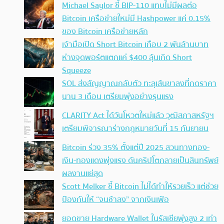
Michael Saylor ชี้ BIP-110 แทบไม่มีผลต่อ
Bitcoin เครือข่ายใหม่มี Hashpower แค่ 0.15%
ของ Bitcoin เครือข่ายหลัก
เจ้ามือเปิด Short Bitcoin เกือบ 2 พันล้านบาท
ห่างจุดพอร์ตแตกแค่ $400 ลุ้นเกิด Short
Squeeze
SOL ส่งสัญญาณกลับตัว ทะลุเส้นขาลงที่กดราคา
นาน 3 เดือน เตรียมพุ่งอย่างรุนแรง
CLARITY Act ได้วันโหวตใหม่แล้ว วุฒิสภาสหรัฐฯ
เตรียมพิจารณาร่างกฎหมายวันที่ 15 กันยายน
Bitcoin ร่วง 35% ตั้งแต่ปี 2025 สวนทางทอง-
เงิน-ทองแดงพุ่งแรง ดันคริปโตกลายเป็นสินทรัพย์
ผลงานแย่สุด
Scott Melker ชี้ Bitcoin ไม่ได้ทำให้รวยเร็ว แต่ช่วย
ป้องกันให้ “จนช้าลง” จากเงินเฟ้อ
ยอดขาย Hardware Wallet ในรัสเซียพุ่งสูง 2 เท่า