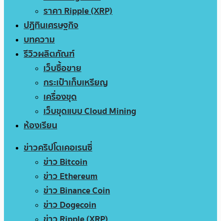
ราคา Ripple (XRP)
ปฏิทินเศรษฐกิจ
บทความ
รีวิวผลิตภัณฑ์
เว็บซื้อขาย
กระเป๋าเก็บเหรียญ
เครื่องขุด
เว็บขุดแบบ Cloud Mining
ห้องเรียน
ข่าวคริปโตเคอเรนซี่
ข่าว Bitcoin
ข่าว Ethereum
ข่าว Binance Coin
ข่าว Dogecoin
ข่าว Ripple (XRP)