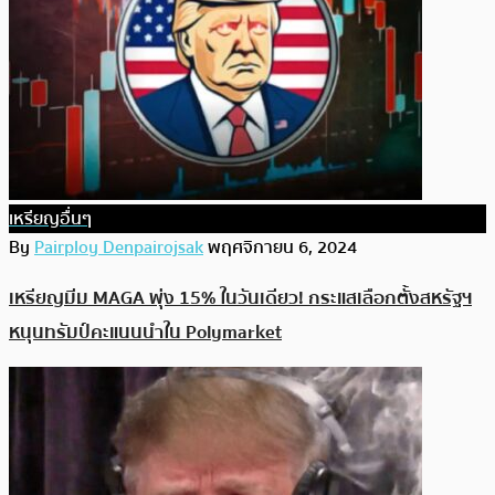
เหรียญอื่นๆ
By
Pairploy Denpairojsak
พฤศจิกายน 6, 2024
เหรียญมีม MAGA พุ่ง 15% ในวันเดียว! กระแสเลือกตั้งสหรัฐฯ
หนุนทรัมป์คะแนนนำใน Polymarket