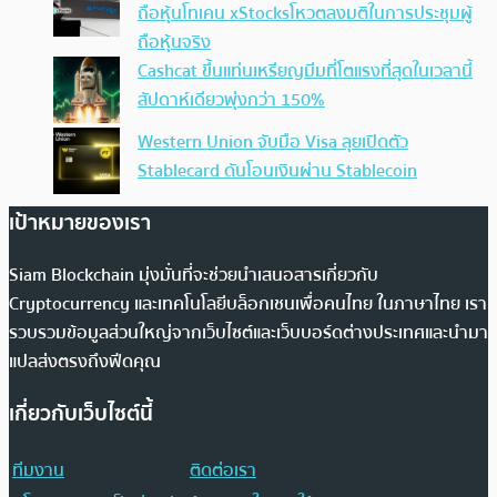
ถือหุ้นโทเคน xStocksโหวตลงมติในการประชุมผู้
ถือหุ้นจริง
Cashcat ขึ้นแท่นเหรียญมีมที่โตแรงที่สุดในเวลานี้
สัปดาห์เดียวพุ่งกว่า 150%
Western Union จับมือ Visa ลุยเปิดตัว
Stablecard ดันโอนเงินผ่าน Stablecoin
เป้าหมายของเรา
Siam Blockchain มุ่งมั่นที่จะช่วยนำเสนอสารเกี่ยวกับ
Cryptocurrency และเทคโนโลยีบล็อกเชนเพื่อคนไทย ในภาษาไทย เรา
รวบรวมข้อมูลส่วนใหญ่จากเว็บไซต์และเว็บบอร์ดต่างประเทศและนำมา
แปลส่งตรงถึงฟีดคุณ
เกี่ยวกับเว็บไซต์นี้
ทีมงาน
ติดต่อเรา