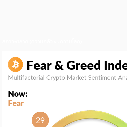
สภาวะตลาด (ความกลัว vs ความโลภ)