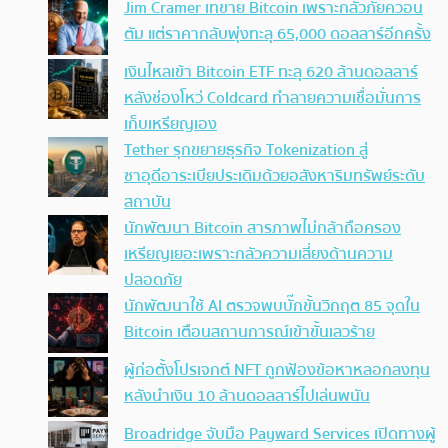
Jim Cramer เทขาย Bitcoin เพราะกลัวภัยควอน
ตัม แต่ราคากลับพุ่งทะลุ 65,000 ดอลลาร์อีกครั้ง
เงินไหลเข้า Bitcoin ETF ทะลุ 620 ล้านดอลลาร์
หลังช่องโหว่ Coldcard ทำลายความเชื่อมั่นการ
เก็บเหรียญเอง
Tether รุกขยายธุรกิจ Tokenization สู่
ซาอุดีอาระเบียประเดิมด้วยอสังหาริมทรัพย์ระดับ
สถาบัน
นักพัฒนา Bitcoin สารภาพไม่กล้าถือครอง
เหรียญเยอะเพราะกลัวความเสี่ยงด้านความ
ปลอดภัย
นักพัฒนาใช้ AI ตรวจพบบั๊กขั้นวิกฤต 85 จุดใน
Bitcoin เตือนสถานการณ์เข้าขั้นเลวร้าย
ผู้ก่อตั้งโปรเจกต์ NFT ถูกฟ้องข้อหาหลอกลงทุน
หลังนำเงิน 10 ล้านดอลลาร์ไปเล่นพนัน
Broadridge จับมือ Payward Services เปิดทางผู้