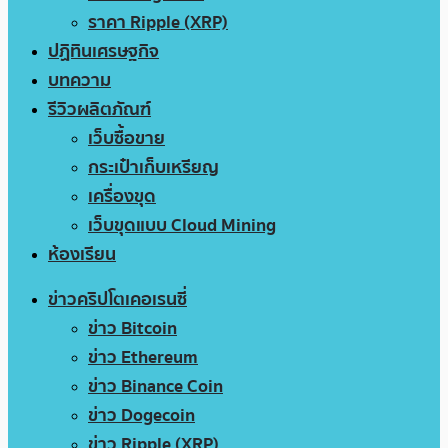
ราคา Ripple (XRP)
ปฏิทินเศรษฐกิจ
บทความ
รีวิวผลิตภัณฑ์
เว็บซื้อขาย
กระเป๋าเก็บเหรียญ
เครื่องขุด
เว็บขุดแบบ Cloud Mining
ห้องเรียน
ข่าวคริปโตเคอเรนซี่
ข่าว Bitcoin
ข่าว Ethereum
ข่าว Binance Coin
ข่าว Dogecoin
ข่าว Ripple (XRP)