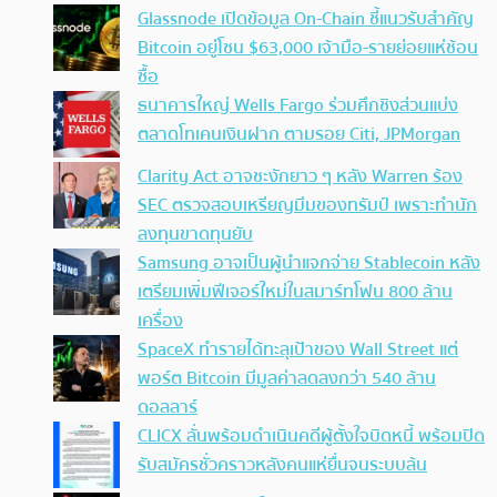
Glassnode เปิดข้อมูล On-Chain ชี้แนวรับสำคัญ
Bitcoin อยู่โซน $63,000 เจ้ามือ-รายย่อยแห่ช้อน
ซื้อ
ธนาคารใหญ่ Wells Fargo ร่วมศึกชิงส่วนแบ่ง
ตลาดโทเคนเงินฝาก ตามรอย Citi, JPMorgan
Clarity Act อาจชะงักยาว ๆ หลัง Warren ร้อง
SEC ตรวจสอบเหรียญมีมของทรัมป์ เพราะทำนัก
ลงทุนขาดทุนยับ
Samsung อาจเป็นผู้นำแจกจ่าย Stablecoin หลัง
เตรียมเพิ่มฟีเจอร์ใหม่ในสมาร์ทโฟน 800 ล้าน
เครื่อง
SpaceX ทำรายได้ทะลุเป้าของ Wall Street แต่
พอร์ต Bitcoin มีมูลค่าลดลงกว่า 540 ล้าน
ดอลลาร์
CLICX ลั่นพร้อมดำเนินคดีผู้ตั้งใจบิดหนี้ พร้อมปิด
รับสมัครชั่วคราวหลังคนแห่ยื่นจนระบบล้น