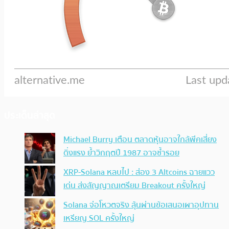
ประเด็นล่าสุด
Michael Burry เตือน ตลาดหุ้นอาจใกล้พีคเสี่ยง
ดิ่งแรง ย้ำวิกฤตปี 1987 อาจซ้ำรอย
XRP-Solana หลบไป : ส่อง 3 Altcoins ฉายแวว
เด่น ส่งสัญญาณเตรียม Breakout ครั้งใหญ่
Solana จ่อโหวตจริง ลุ้นผ่านข้อเสนอเผาอุปทาน
เหรียญ SOL ครั้งใหญ่