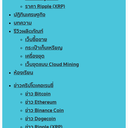
ราคา Ripple (XRP)
ปฏิทินเศรษฐกิจ
บทความ
รีวิวผลิตภัณฑ์
เว็บซื้อขาย
กระเป๋าเก็บเหรียญ
เครื่องขุด
เว็บขุดแบบ Cloud Mining
ห้องเรียน
ข่าวคริปโตเคอเรนซี่
ข่าว Bitcoin
ข่าว Ethereum
ข่าว Binance Coin
ข่าว Dogecoin
ข่าว Ripple (XRP)