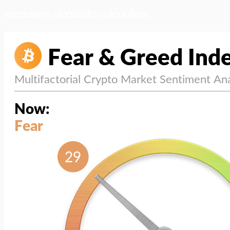
สภาวะตลาด (ความกลัว vs ความโลภ)