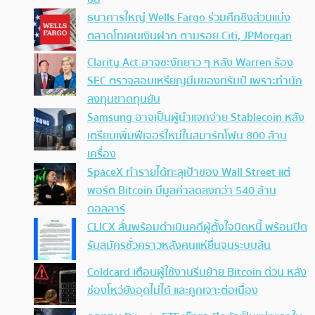
ธนาคารใหญ่ Wells Fargo ร่วมศึกชิงส่วนแบ่ง
ตลาดโทเคนเงินฝาก ตามรอย Citi, JPMorgan
Clarity Act อาจชะงักยาว ๆ หลัง Warren ร้อง
SEC ตรวจสอบเหรียญมีมของทรัมป์ เพราะทำนัก
ลงทุนขาดทุนยับ
Samsung อาจเป็นผู้นำแจกจ่าย Stablecoin หลัง
เตรียมเพิ่มฟีเจอร์ใหม่ในสมาร์ทโฟน 800 ล้าน
เครื่อง
SpaceX ทำรายได้ทะลุเป้าของ Wall Street แต่
พอร์ต Bitcoin มีมูลค่าลดลงกว่า 540 ล้าน
ดอลลาร์
CLICX ลั่นพร้อมดำเนินคดีผู้ตั้งใจบิดหนี้ พร้อมปิด
รับสมัครชั่วคราวหลังคนแห่ยื่นจนระบบล้น
Coldcard เตือนผู้ใช้งานรีบย้าย Bitcoin ด่วน หลัง
ช่องโหว่ยังอุดไม่ได้ และถูกเจาะต่อเนื่อง