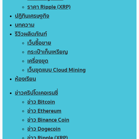
ราคา Ripple (XRP)
ปฏิทินเศรษฐกิจ
บทความ
รีวิวผลิตภัณฑ์
เว็บซื้อขาย
กระเป๋าเก็บเหรียญ
เครื่องขุด
เว็บขุดแบบ Cloud Mining
ห้องเรียน
ข่าวคริปโตเคอเรนซี่
ข่าว Bitcoin
ข่าว Ethereum
ข่าว Binance Coin
ข่าว Dogecoin
ข่าว Ripple (XRP)