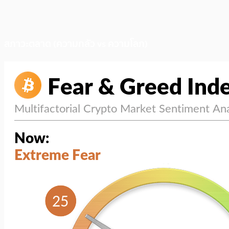
สภาวะตลาด (ความกลัว vs ความโลภ)