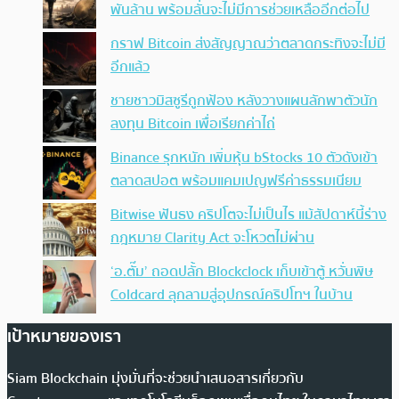
พันล้าน พร้อมลั่นจะไม่มีการช่วยเหลืออีกต่อไป
กราฟ Bitcoin ส่งสัญญาณว่าตลาดกระทิงจะไม่มี
อีกแล้ว
ชายชาวมิสซูรีถูกฟ้อง หลังวางแผนลักพาตัวนัก
ลงทุน Bitcoin เพื่อเรียกค่าไถ่
Binance รุกหนัก เพิ่มหุ้น bStocks 10 ตัวดังเข้า
ตลาดสปอต พร้อมแคมเปญฟรีค่าธรรมเนียม
Bitwise ฟันธง คริปโตจะไม่เป็นไร แม้สัปดาห์นี้ร่าง
กฎหมาย Clarity Act จะโหวตไม่ผ่าน
‘อ.ตั๊ม’ ถอดปลั้ก Blockclock เก็บเข้าตู้ หวั่นพิษ
Coldcard ลุกลามสู่อุปกรณ์คริปโทฯ ในบ้าน
เป้าหมายของเรา
Siam Blockchain มุ่งมั่นที่จะช่วยนำเสนอสารเกี่ยวกับ