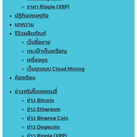
ราคา Ripple (XRP)
ปฏิทินเศรษฐกิจ
บทความ
รีวิวผลิตภัณฑ์
เว็บซื้อขาย
กระเป๋าเก็บเหรียญ
เครื่องขุด
เว็บขุดแบบ Cloud Mining
ห้องเรียน
ข่าวคริปโตเคอเรนซี่
ข่าว Bitcoin
ข่าว Ethereum
ข่าว Binance Coin
ข่าว Dogecoin
ข่าว Ripple (XRP)