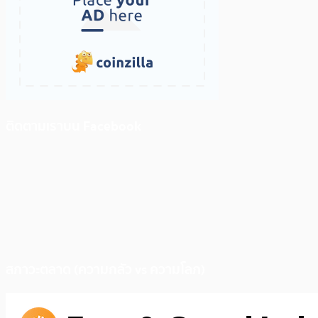
ติดตามเราบน Facebook
สภาวะตลาด (ความกลัว vs ความโลภ)