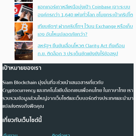
แฮกเกอร์เกาหลีเหนือมุ่งเป้า Coinbase เจาะระบบ
องค์กรกว่า 1,640 แห่งทั่วโลก ขโมยกระเป๋าคริปโต
เทียบชัดๆ! ฝากคริปโทฯ ไว้บน Exchange หรือเก็บ
เอง อันไหนปลอดภัยกว่า?
สหรัฐฯ ยืนยันเลื่อนโหวต Clarity Act ถึงเดือน
ก.ย. ติดล็อก 3 ประเด็นขัดแย้งยังไร้ข้อสรุป
เป้าหมายของเรา
Siam Blockchain มุ่งมั่นที่จะช่วยนำเสนอสารเกี่ยวกับ
Cryptocurrency และเทคโนโลยีบล็อกเชนเพื่อคนไทย ในภาษาไทย เรา
รวบรวมข้อมูลส่วนใหญ่จากเว็บไซต์และเว็บบอร์ดต่างประเทศและนำมา
แปลส่งตรงถึงฟีดคุณ
เกี่ยวกับเว็บไซต์นี้
ทีมงาน
ติดต่อเรา