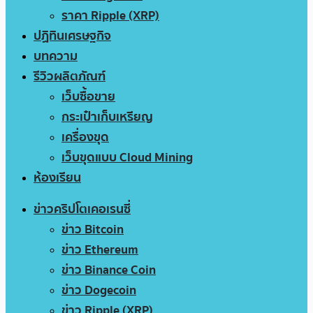
ราคา Ripple (XRP)
ปฏิทินเศรษฐกิจ
บทความ
รีวิวผลิตภัณฑ์
เว็บซื้อขาย
กระเป๋าเก็บเหรียญ
เครื่องขุด
เว็บขุดแบบ Cloud Mining
ห้องเรียน
ข่าวคริปโตเคอเรนซี่
ข่าว Bitcoin
ข่าว Ethereum
ข่าว Binance Coin
ข่าว Dogecoin
ข่าว Ripple (XRP)