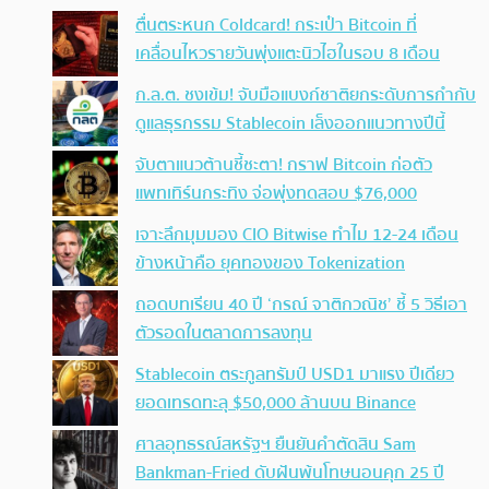
ตื่นตระหนก Coldcard! กระเป๋า Bitcoin ที่
เคลื่อนไหวรายวันพุ่งแตะนิวไฮในรอบ 8 เดือน
ก.ล.ต. ชงเข้ม! จับมือแบงก์ชาติยกระดับการกำกับ
ดูแลธุรกรรม Stablecoin เล็งออกแนวทางปีนี้
จับตาแนวต้านชี้ชะตา! กราฟ Bitcoin ก่อตัว
แพทเทิร์นกระทิง จ่อพุ่งทดสอบ $76,000
เจาะลึกมุมมอง CIO Bitwise ทำไม 12-24 เดือน
ข้างหน้าคือ ยุคทองของ Tokenization
ถอดบทเรียน 40 ปี ‘กรณ์ จาติกวณิช’ ชี้ 5 วิธีเอา
ตัวรอดในตลาดการลงทุน
Stablecoin ตระกูลทรัมป์ USD1 มาแรง ปีเดียว
ยอดเทรดทะลุ $50,000 ล้านบน Binance
ศาลอุทธรณ์สหรัฐฯ ยืนยันคำตัดสิน Sam
Bankman-Fried ดับฝันพ้นโทษนอนคุก 25 ปี