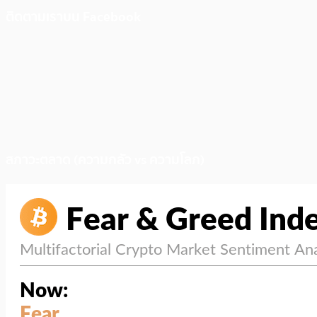
ติดตามเราบน Facebook
สภาวะตลาด (ความกลัว vs ความโลภ)