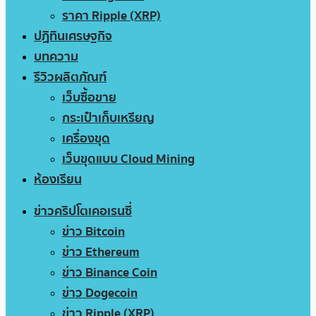
ราคา Ripple (XRP)
ปฏิทินเศรษฐกิจ
บทความ
รีวิวผลิตภัณฑ์
เว็บซื้อขาย
กระเป๋าเก็บเหรียญ
เครื่องขุด
เว็บขุดแบบ Cloud Mining
ห้องเรียน
ข่าวคริปโตเคอเรนซี่
ข่าว Bitcoin
ข่าว Ethereum
ข่าว Binance Coin
ข่าว Dogecoin
ข่าว Ripple (XRP)