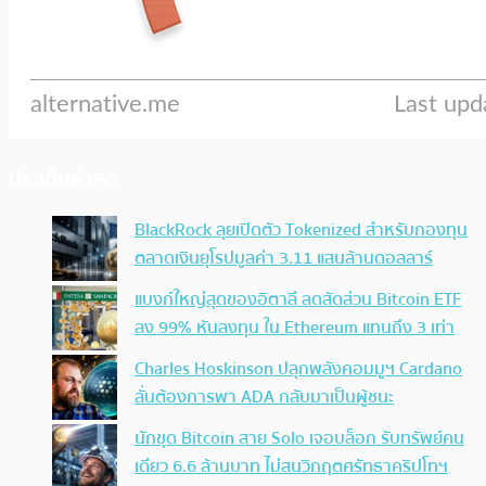
ประเด็นล่าสุด
BlackRock ลุยเปิดตัว Tokenized สำหรับกองทุน
ตลาดเงินยุโรปมูลค่า 3.11 แสนล้านดอลลาร์
แบงก์ใหญ่สุดของอิตาลี ลดสัดส่วน Bitcoin ETF
ลง 99% หันลงทุน ใน Ethereum แทนถึง 3 เท่า
Charles Hoskinson ปลุกพลังคอมมูฯ Cardano
ลั่นต้องการพา ADA กลับมาเป็นผู้ชนะ
นักขุด Bitcoin สาย Solo เจอบล็อก รับทรัพย์คน
เดียว 6.6 ล้านบาท ไม่สนวิกฤตศรัทธาคริปโทฯ