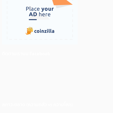
ติดตามเราบน Facebook
สภาวะตลาด (ความกลัว vs ความโลภ)