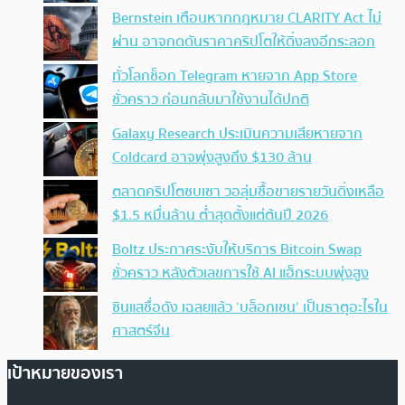
Bernstein เตือนหากกฎหมาย CLARITY Act ไม่
ผ่าน อาจกดดันราคาคริปโตให้ดิ่งลงอีกระลอก
ทั่วโลกช็อก Telegram หายจาก App Store
ชั่วคราว ก่อนกลับมาใช้งานได้ปกติ
Galaxy Research ประเมินความเสียหายจาก
Coldcard อาจพุ่งสูงถึง $130 ล้าน
ตลาดคริปโตซบเซา วอลุ่มซื้อขายรายวันดิ่งเหลือ
$1.5 หมื่นล้าน ต่ำสุดตั้งแต่ต้นปี 2026
Boltz ประกาศระงับให้บริการ Bitcoin Swap
ชั่วคราว หลังตัวเลขการใช้ AI แฮ็กระบบพุ่งสูง
ซินแสชื่อดัง เฉลยแล้ว ‘บล็อกเชน’ เป็นธาตุอะไรใน
ศาสตร์จีน
เป้าหมายของเรา