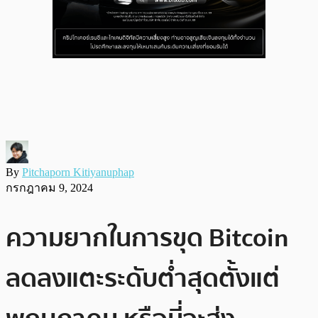
By
Pitchaporn Kitiyanuphap
กรกฎาคม 9, 2024
ความยากในการขุด Bitcoin
ลดลงแตะระดับต่ำสุดตั้งแต่