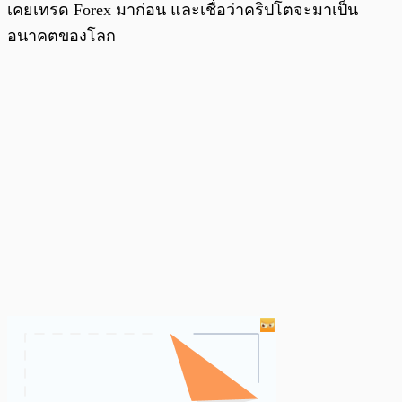
เคยเทรด Forex มาก่อน และเชื่อว่าคริปโตจะมาเป็น
อนาคตของโลก