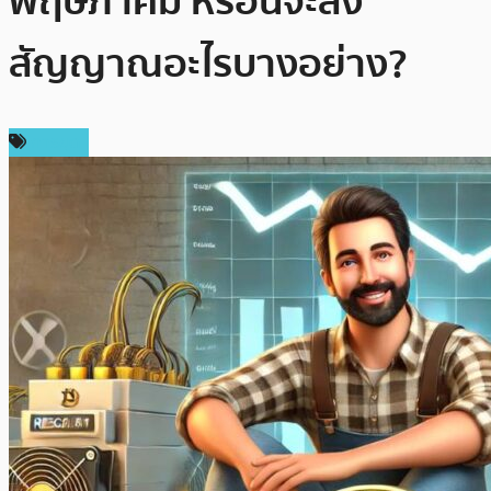
พฤษภาคม หรือนี่จะส่ง
สัญญาณอะไรบางอย่าง?
การขุด