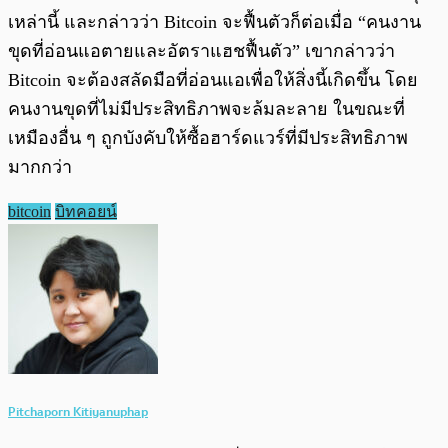
เหล่านี้ และกล่าวว่า Bitcoin จะฟื้นตัวก็ต่อเมื่อ “คนงาน
ขุดที่อ่อนแอตายและอัตราแฮชฟื้นตัว” เขากล่าวว่า
Bitcoin จะต้องสลัดมือที่อ่อนแอเพื่อให้สิ่งนี้เกิดขึ้น โดย
คนงานขุดที่ไม่มีประสิทธิภาพจะล้มละลาย ในขณะที่
เหมืองอื่น ๆ ถูกบังคับให้ซื้อฮาร์ดแวร์ที่มีประสิทธิภาพ
มากกว่า
bitcoin
บิทคอยน์
Pitchaporn Kitiyanuphap