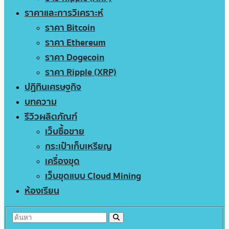
ราคาและการวิเคราะห์
ราคา Bitcoin
ราคา Ethereum
ราคา Dogecoin
ราคา Ripple (XRP)
ปฏิทินเศรษฐกิจ
บทความ
รีวิวผลิตภัณฑ์
เว็บซื้อขาย
กระเป๋าเก็บเหรียญ
เครื่องขุด
เว็บขุดแบบ Cloud Mining
ห้องเรียน