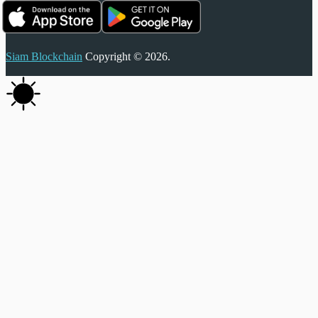
Siam Blockchain
Copyright © 2026.