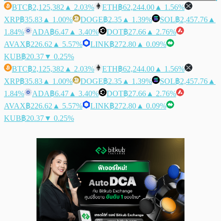
BTC
฿2,125,382
▲ 2.03%
ETH
฿62,244.00
▲ 1.56%
XRP
฿35.83
▲ 1.00%
DOGE
฿2.35
▲ 1.39%
SOL
฿2,457.76
▲
1.84%
ADA
฿6.47
▲ 3.40%
DOT
฿27.66
▲ 2.76%
AVAX
฿226.62
▲ 5.57%
LINK
฿272.80
▲ 0.09%
KUB
฿20.37
▼ 0.25%
BTC
฿2,125,382
▲ 2.03%
ETH
฿62,244.00
▲ 1.56%
XRP
฿35.83
▲ 1.00%
DOGE
฿2.35
▲ 1.39%
SOL
฿2,457.76
▲
1.84%
ADA
฿6.47
▲ 3.40%
DOT
฿27.66
▲ 2.76%
AVAX
฿226.62
▲ 5.57%
LINK
฿272.80
▲ 0.09%
KUB
฿20.37
▼ 0.25%