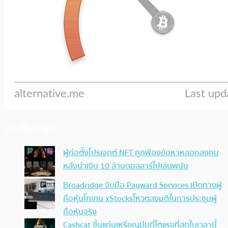
ประเด็นล่าสุด
ผู้ก่อตั้งโปรเจกต์ NFT ถูกฟ้องข้อหาหลอกลงทุน
หลังนำเงิน 10 ล้านดอลลาร์ไปเล่นพนัน
Broadridge จับมือ Payward Services เปิดทางผู้
ถือหุ้นโทเคน xStocksโหวตลงมติในการประชุมผู้
ถือหุ้นจริง
Cashcat ขึ้นแท่นเหรียญมีมที่โตแรงที่สุดในเวลานี้