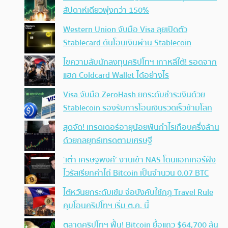
สัปดาห์เดียวพุ่งกว่า 150%
Western Union จับมือ Visa ลุยเปิดตัว
Stablecard ดันโอนเงินผ่าน Stablecoin
ไขความลับนักลงทุนคริปโทฯ เกาหลีใต้! รอดจาก
แฮก Coldcard Wallet ได้อย่างไร
Visa จับมือ ZeroHash ยกระดับชำระเงินด้วย
Stablecoin รองรับการโอนเงินรวดเร็วข้ามโลก
สุดจัด! เทรดเดอร์อายุน้อยฟันกำไรเกือบครึ่งล้าน
ด้วยกลยุทธ์เทรดตามเศรษฐี
‘เต๋า เศรษฐพงศ์’ งานเข้า NAS โดนแฮกเกอร์ฝัง
ไวรัสเรียกค่าไถ่ Bitcoin เป็นจำนวน 0.07 BTC
ไต้หวันยกระดับเข้ม จ่อบังคับใช้กฏ Travel Rule
คุมโอนคริปโทฯ เริ่ม ต.ค. นี้
ตลาดคริปโทฯ ฟื้น! Bitcoin ยื้อแถว $64,700 ลุ้น