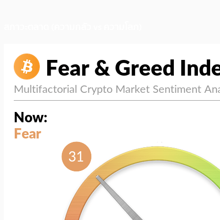
สภาวะตลาด (ความกลัว vs ความโลภ)