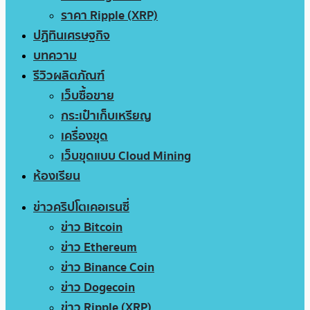
ราคา Ripple (XRP)
ปฏิทินเศรษฐกิจ
บทความ
รีวิวผลิตภัณฑ์
เว็บซื้อขาย
กระเป๋าเก็บเหรียญ
เครื่องขุด
เว็บขุดแบบ Cloud Mining
ห้องเรียน
ข่าวคริปโตเคอเรนซี่
ข่าว Bitcoin
ข่าว Ethereum
ข่าว Binance Coin
ข่าว Dogecoin
ข่าว Ripple (XRP)