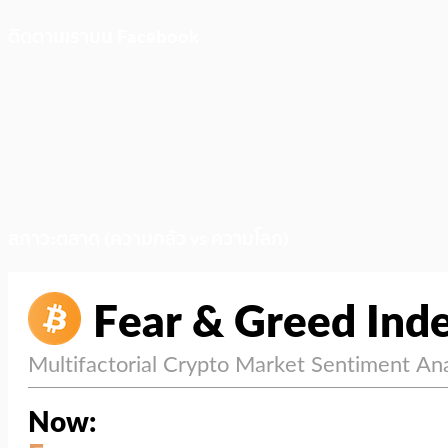
ติดตามเราบน Facebook
สภาวะตลาด (ความกลัว vs ความโลภ)