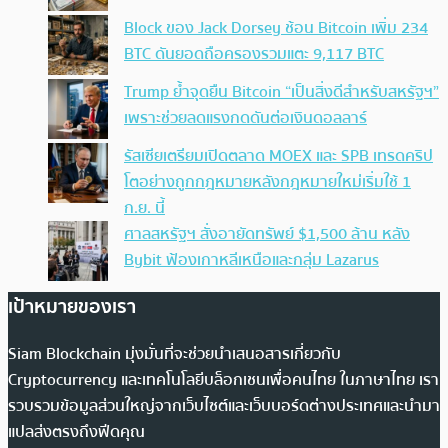
Block ของ Jack Dorsey ช้อน Bitcoin เพิ่ม 234
BTC ดันยอดถือครองรวมแตะ 9,117 BTC
Trump ย้ำจุดยืน Bitcoin “เป็นสิ่งดีสำหรับสหรัฐฯ”
เพราะช่วยลดแรงกดดันต่อเงินดอลลาร์
รัสเซียเตรียมเปิดตลาด MOEX และ SPB เทรดคริป
โตอย่างถูกกฎหมายหลังกฎหมายใหม่เริ่มใช้ 1
ก.ย. นี้
ศาลสหรัฐฯ สั่งอายัดทรัพย์ $1,500 ล้าน หลัง
Bybit ฟ้องเกาหลีเหนือและกลุ่ม Lazarus
เป้าหมายของเรา
Siam Blockchain มุ่งมั่นที่จะช่วยนำเสนอสารเกี่ยวกับ
Cryptocurrency และเทคโนโลยีบล็อกเชนเพื่อคนไทย ในภาษาไทย เรา
รวบรวมข้อมูลส่วนใหญ่จากเว็บไซต์และเว็บบอร์ดต่างประเทศและนำมา
แปลส่งตรงถึงฟีดคุณ