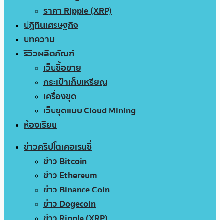
ราคา Ripple (XRP)
ปฏิทินเศรษฐกิจ
บทความ
รีวิวผลิตภัณฑ์
เว็บซื้อขาย
กระเป๋าเก็บเหรียญ
เครื่องขุด
เว็บขุดแบบ Cloud Mining
ห้องเรียน
ข่าวคริปโตเคอเรนซี่
ข่าว Bitcoin
ข่าว Ethereum
ข่าว Binance Coin
ข่าว Dogecoin
ข่าว Ripple (XRP)