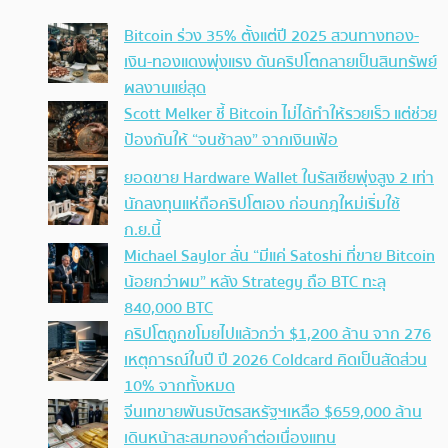
Bitcoin ร่วง 35% ตั้งแต่ปี 2025 สวนทางทอง-
เงิน-ทองแดงพุ่งแรง ดันคริปโตกลายเป็นสินทรัพย์
ผลงานแย่สุด
Scott Melker ชี้ Bitcoin ไม่ได้ทำให้รวยเร็ว แต่ช่วย
ป้องกันให้ “จนช้าลง” จากเงินเฟ้อ
ยอดขาย Hardware Wallet ในรัสเซียพุ่งสูง 2 เท่า
นักลงทุนแห่ถือคริปโตเอง ก่อนกฎใหม่เริ่มใช้
ก.ย.นี้
Michael Saylor ลั่น “มีแค่ Satoshi ที่ขาย Bitcoin
น้อยกว่าผม” หลัง Strategy ถือ BTC ทะลุ
840,000 BTC
คริปโตถูกขโมยไปแล้วกว่า $1,200 ล้าน จาก 276
เหตุการณ์ในปี ปี 2026 Coldcard คิดเป็นสัดส่วน
10% จากทั้งหมด
จีนเทขายพันธบัตรสหรัฐฯเหลือ $659,000 ล้าน
เดินหน้าสะสมทองคำต่อเนื่องแทน