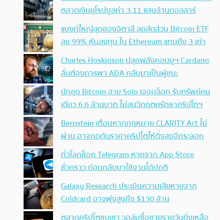
ตลาดเงินยุโรปมูลค่า 3.11 แสนล้านดอลลาร์
แบงก์ใหญ่สุดของอิตาลี ลดสัดส่วน Bitcoin ETF
ลง 99% หันลงทุน ใน Ethereum แทนถึง 3 เท่า
Charles Hoskinson ปลุกพลังคอมมูฯ Cardano
ลั่นต้องการพา ADA กลับมาเป็นผู้ชนะ
นักขุด Bitcoin สาย Solo เจอบล็อก รับทรัพย์คน
เดียว 6.6 ล้านบาท ไม่สนวิกฤตศรัทธาคริปโทฯ
Bernstein เตือนหากกฎหมาย CLARITY Act ไม่
ผ่าน อาจกดดันราคาคริปโตให้ดิ่งลงอีกระลอก
ทั่วโลกช็อก Telegram หายจาก App Store
ชั่วคราว ก่อนกลับมาใช้งานได้ปกติ
Galaxy Research ประเมินความเสียหายจาก
Coldcard อาจพุ่งสูงถึง $130 ล้าน
ตลาดคริปโตซบเซา วอลุ่มซื้อขายรายวันดิ่งเหลือ