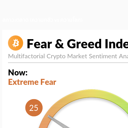
สภาวะตลาด (ความกลัว vs ความโลภ)