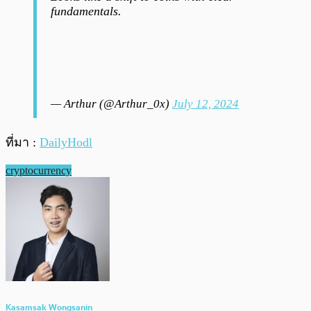
fundamentals.
— Arthur (@Arthur_0x)
July 12, 2024
ที่มา :
DailyHodl
cryptocurrency
Kasamsak Wongsanin