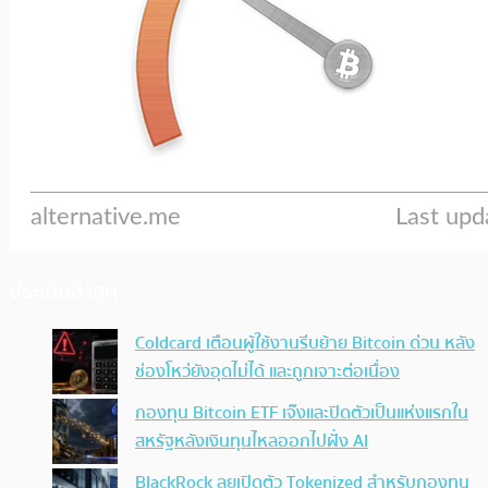
ประเด็นล่าสุด
Coldcard เตือนผู้ใช้งานรีบย้าย Bitcoin ด่วน หลัง
ช่องโหว่ยังอุดไม่ได้ และถูกเจาะต่อเนื่อง
กองทุน Bitcoin ETF เจ๊งและปิดตัวเป็นแห่งแรกใน
สหรัฐหลังเงินทุนไหลออกไปฝั่ง AI
BlackRock ลุยเปิดตัว Tokenized สำหรับกองทุน