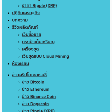
ราคา Ripple (XRP)
ปฏิทินเศรษฐกิจ
บทความ
รีวิวผลิตภัณฑ์
เว็บซื้อขาย
กระเป๋าเก็บเหรียญ
เครื่องขุด
เว็บขุดแบบ Cloud Mining
ห้องเรียน
ข่าวคริปโตเคอเรนซี่
ข่าว Bitcoin
ข่าว Ethereum
ข่าว Binance Coin
ข่าว Dogecoin
ข่าว Ripple (XRP)