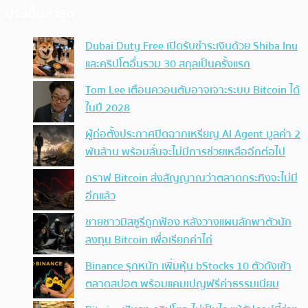
ประเด็นล่าสุด
Dubai Duty Free เปิดรับชำระเงินด้วย Shiba Inu
และคริปโตอื่นรวม 30 สกุลเป็นครั้งแรก
Tom Lee เตือนควอนตัมอาจเจาะระบบ Bitcoin ได้
ในปี 2028
ผู้ก่อตั้งประกาศปิดฉากเหรียญ AI Agent มูลค่า 2
พันล้าน พร้อมลั่นจะไม่มีการช่วยเหลืออีกต่อไป
กราฟ Bitcoin ส่งสัญญาณว่าตลาดกระทิงจะไม่มี
อีกแล้ว
ชายชาวมิสซูรีถูกฟ้อง หลังวางแผนลักพาตัวนัก
ลงทุน Bitcoin เพื่อเรียกค่าไถ่
Binance รุกหนัก เพิ่มหุ้น bStocks 10 ตัวดังเข้า
ตลาดสปอต พร้อมแคมเปญฟรีค่าธรรมเนียม