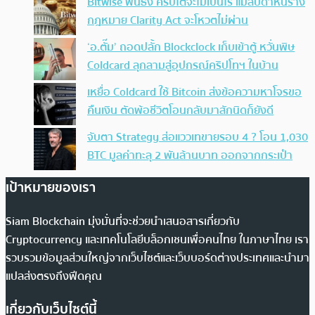
Bitwise ฟันธง คริปโตจะไม่เป็นไร แม้สัปดาห์นี้ร่าง
กฎหมาย Clarity Act จะโหวตไม่ผ่าน
‘อ.ตั๊ม’ ถอดปลั้ก Blockclock เก็บเข้าตู้ หวั่นพิษ
Coldcard ลุกลามสู่อุปกรณ์คริปโทฯ ในบ้าน
เหยื่อ Coldcard ใช้ Bitcoin ส่งข้อความหาโจรขอ
คืนเงิน ตัดพ้อชีวิตโอนกลับมาสักนิดก็ยังดี
จับตา Strategy ส่อแววเทขายรอบ 4 ? โอน 1,030
BTC มูลค่าทะลุ 2 พันล้านบาท ออกจากกระเป๋า
เป้าหมายของเรา
Siam Blockchain มุ่งมั่นที่จะช่วยนำเสนอสารเกี่ยวกับ
Cryptocurrency และเทคโนโลยีบล็อกเชนเพื่อคนไทย ในภาษาไทย เรา
รวบรวมข้อมูลส่วนใหญ่จากเว็บไซต์และเว็บบอร์ดต่างประเทศและนำมา
แปลส่งตรงถึงฟีดคุณ
เกี่ยวกับเว็บไซต์นี้