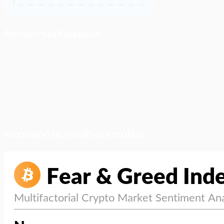
ติดตามเราบน Facebook
สภาวะตลาด (ความกลัว vs ความโลภ)