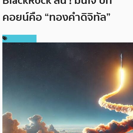
BlackRock ลั่น ! มั่นใจ บิท
คอยน์คือ “ทองคำดิจิทัล”
ราคา Bitcoin