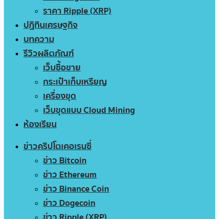
ราคา Ripple (XRP)
ปฏิทินเศรษฐกิจ
บทความ
รีวิวผลิตภัณฑ์
เว็บซื้อขาย
กระเป๋าเก็บเหรียญ
เครื่องขุด
เว็บขุดแบบ Cloud Mining
ห้องเรียน
ข่าวคริปโตเคอเรนซี่
ข่าว Bitcoin
ข่าว Ethereum
ข่าว Binance Coin
ข่าว Dogecoin
ข่าว Ripple (XRP)