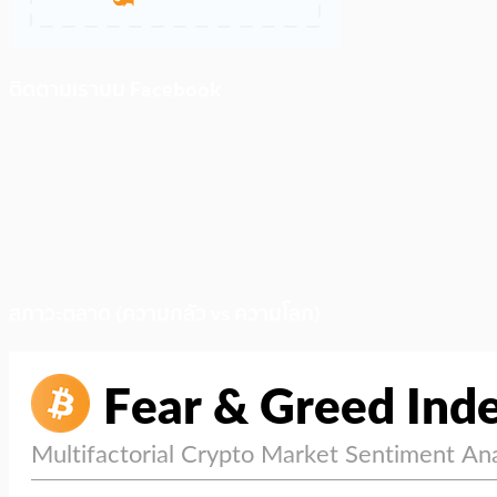
ติดตามเราบน Facebook
สภาวะตลาด (ความกลัว vs ความโลภ)