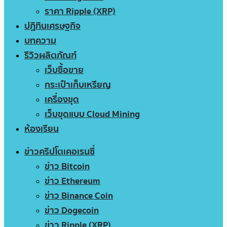
ราคา Ripple (XRP)
ปฏิทินเศรษฐกิจ
บทความ
รีวิวผลิตภัณฑ์
เว็บซื้อขาย
กระเป๋าเก็บเหรียญ
เครื่องขุด
เว็บขุดแบบ Cloud Mining
ห้องเรียน
ข่าวคริปโตเคอเรนซี่
ข่าว Bitcoin
ข่าว Ethereum
ข่าว Binance Coin
ข่าว Dogecoin
ข่าว Ripple (XRP)