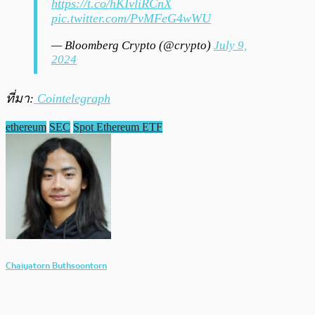
https://t.co/hKIvliRCnX
pic.twitter.com/PvMFeG4wWU
— Bloomberg Crypto (@crypto)
July 9,
2024
ที่มา:
Cointelegraph
ethereum
SEC
Spot Ethereum ETF
Chaiyatorn Buthsoontorn