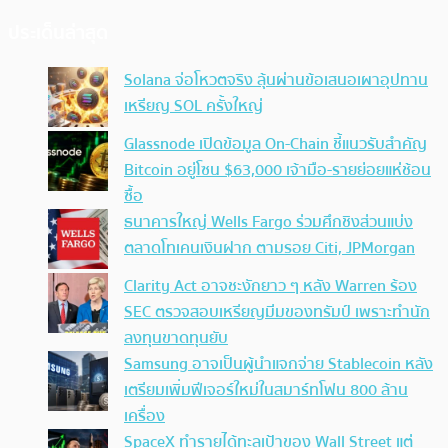
ประเด็นล่าสุด
Solana จ่อโหวตจริง ลุ้นผ่านข้อเสนอเผาอุปทาน
เหรียญ SOL ครั้งใหญ่
Glassnode เปิดข้อมูล On-Chain ชี้แนวรับสำคัญ
Bitcoin อยู่โซน $63,000 เจ้ามือ-รายย่อยแห่ช้อน
ซื้อ
ธนาคารใหญ่ Wells Fargo ร่วมศึกชิงส่วนแบ่ง
ตลาดโทเคนเงินฝาก ตามรอย Citi, JPMorgan
Clarity Act อาจชะงักยาว ๆ หลัง Warren ร้อง
SEC ตรวจสอบเหรียญมีมของทรัมป์ เพราะทำนัก
ลงทุนขาดทุนยับ
Samsung อาจเป็นผู้นำแจกจ่าย Stablecoin หลัง
เตรียมเพิ่มฟีเจอร์ใหม่ในสมาร์ทโฟน 800 ล้าน
เครื่อง
SpaceX ทำรายได้ทะลุเป้าของ Wall Street แต่