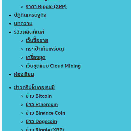
ราคา Ripple (XRP)
ปฏิทินเศรษฐกิจ
บทความ
รีวิวผลิตภัณฑ์
เว็บซื้อขาย
กระเป๋าเก็บเหรียญ
เครื่องขุด
เว็บขุดแบบ Cloud Mining
ห้องเรียน
ข่าวคริปโตเคอเรนซี่
ข่าว Bitcoin
ข่าว Ethereum
ข่าว Binance Coin
ข่าว Dogecoin
ข่าว Ripple (XRP)