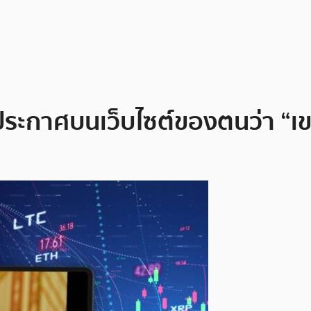
กาศบนเว็บไซต์ของตนว่า “เขาไม