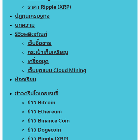
ราคา Ripple (XRP)
ปฏิทินเศรษฐกิจ
บทความ
รีวิวผลิตภัณฑ์
เว็บซื้อขาย
กระเป๋าเก็บเหรียญ
เครื่องขุด
เว็บขุดแบบ Cloud Mining
ห้องเรียน
ข่าวคริปโตเคอเรนซี่
ข่าว Bitcoin
ข่าว Ethereum
ข่าว Binance Coin
ข่าว Dogecoin
ข่าว Ripple (XRP)