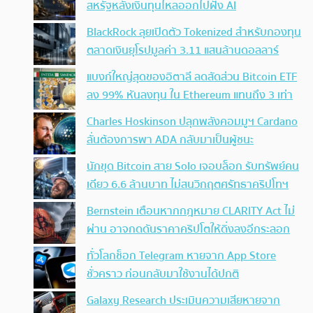
สหรัฐหลังเงินทุนไหลออกไปฝั่ง AI
BlackRock ลุยเปิดตัว Tokenized สำหรับกองทุน
ตลาดเงินยุโรปมูลค่า 3.11 แสนล้านดอลลาร์
แบงก์ใหญ่สุดของอิตาลี ลดสัดส่วน Bitcoin ETF
ลง 99% หันลงทุน ใน Ethereum แทนถึง 3 เท่า
Charles Hoskinson ปลุกพลังคอมมูฯ Cardano
ลั่นต้องการพา ADA กลับมาเป็นผู้ชนะ
นักขุด Bitcoin สาย Solo เจอบล็อก รับทรัพย์คน
เดียว 6.6 ล้านบาท ไม่สนวิกฤตศรัทธาคริปโทฯ
Bernstein เตือนหากกฎหมาย CLARITY Act ไม่
ผ่าน อาจกดดันราคาคริปโตให้ดิ่งลงอีกระลอก
ทั่วโลกช็อก Telegram หายจาก App Store
ชั่วคราว ก่อนกลับมาใช้งานได้ปกติ
Galaxy Research ประเมินความเสียหายจาก