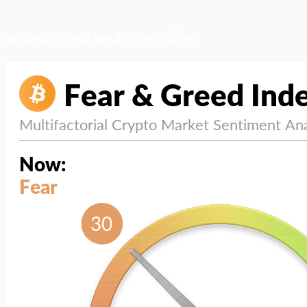
สภาวะตลาด (ความกลัว vs ความโลภ)