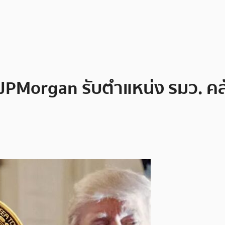
PMorgan รับตำแหน่ง รมว. คลัง