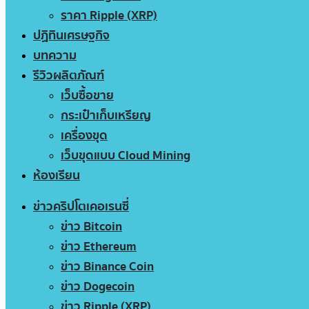
ราคา Ripple (XRP)
ปฏิทินเศรษฐกิจ
บทความ
รีวิวผลิตภัณฑ์
เว็บซื้อขาย
กระเป๋าเก็บเหรียญ
เครื่องขุด
เว็บขุดแบบ Cloud Mining
ห้องเรียน
ข่าวคริปโตเคอเรนซี่
ข่าว Bitcoin
ข่าว Ethereum
ข่าว Binance Coin
ข่าว Dogecoin
ข่าว Ripple (XRP)