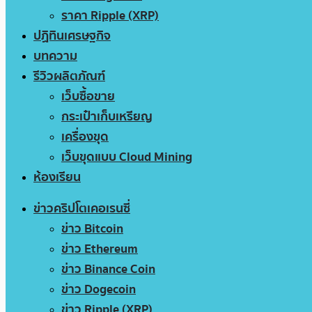
ราคา Ripple (XRP)
ปฏิทินเศรษฐกิจ
บทความ
รีวิวผลิตภัณฑ์
เว็บซื้อขาย
กระเป๋าเก็บเหรียญ
เครื่องขุด
เว็บขุดแบบ Cloud Mining
ห้องเรียน
ข่าวคริปโตเคอเรนซี่
ข่าว Bitcoin
ข่าว Ethereum
ข่าว Binance Coin
ข่าว Dogecoin
ข่าว Ripple (XRP)