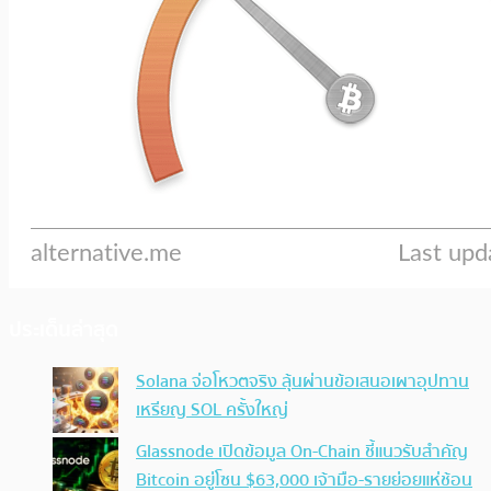
ประเด็นล่าสุด
Solana จ่อโหวตจริง ลุ้นผ่านข้อเสนอเผาอุปทาน
เหรียญ SOL ครั้งใหญ่
Glassnode เปิดข้อมูล On-Chain ชี้แนวรับสำคัญ
Bitcoin อยู่โซน $63,000 เจ้ามือ-รายย่อยแห่ช้อน