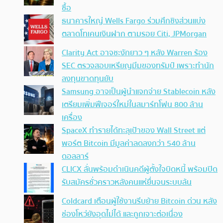
ซื้อ
ธนาคารใหญ่ Wells Fargo ร่วมศึกชิงส่วนแบ่ง
ตลาดโทเคนเงินฝาก ตามรอย Citi, JPMorgan
Clarity Act อาจชะงักยาว ๆ หลัง Warren ร้อง
SEC ตรวจสอบเหรียญมีมของทรัมป์ เพราะทำนัก
ลงทุนขาดทุนยับ
Samsung อาจเป็นผู้นำแจกจ่าย Stablecoin หลัง
เตรียมเพิ่มฟีเจอร์ใหม่ในสมาร์ทโฟน 800 ล้าน
เครื่อง
SpaceX ทำรายได้ทะลุเป้าของ Wall Street แต่
พอร์ต Bitcoin มีมูลค่าลดลงกว่า 540 ล้าน
ดอลลาร์
CLICX ลั่นพร้อมดำเนินคดีผู้ตั้งใจบิดหนี้ พร้อมปิด
รับสมัครชั่วคราวหลังคนแห่ยื่นจนระบบล้น
Coldcard เตือนผู้ใช้งานรีบย้าย Bitcoin ด่วน หลัง
ช่องโหว่ยังอุดไม่ได้ และถูกเจาะต่อเนื่อง