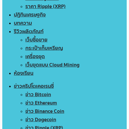
ราคา Ripple (XRP)
ปฏิทินเศรษฐกิจ
บทความ
รีวิวผลิตภัณฑ์
เว็บซื้อขาย
กระเป๋าเก็บเหรียญ
เครื่องขุด
เว็บขุดแบบ Cloud Mining
ห้องเรียน
ข่าวคริปโตเคอเรนซี่
ข่าว Bitcoin
ข่าว Ethereum
ข่าว Binance Coin
ข่าว Dogecoin
ข่าว Ripple (XRP)