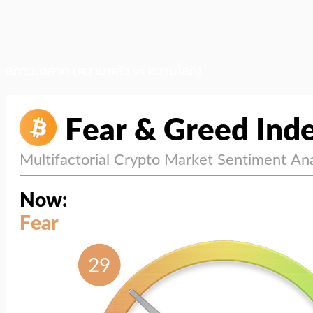
สภาวะตลาด (ความกลัว vs ความโลภ)