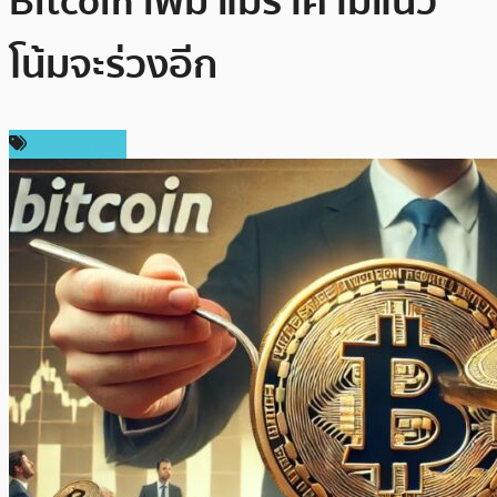
Bitcoin เพิ่ม แม้ราคามีแนว
โน้มจะร่วงอีก
ข่าว Bitcoin