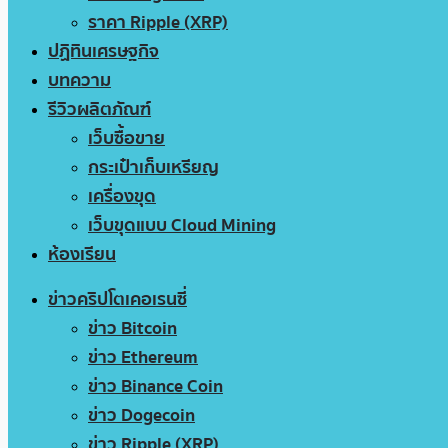
ราคา Ripple (XRP)
ปฏิทินเศรษฐกิจ
บทความ
รีวิวผลิตภัณฑ์
เว็บซื้อขาย
กระเป๋าเก็บเหรียญ
เครื่องขุด
เว็บขุดแบบ Cloud Mining
ห้องเรียน
ข่าวคริปโตเคอเรนซี่
ข่าว Bitcoin
ข่าว Ethereum
ข่าว Binance Coin
ข่าว Dogecoin
ข่าว Ripple (XRP)