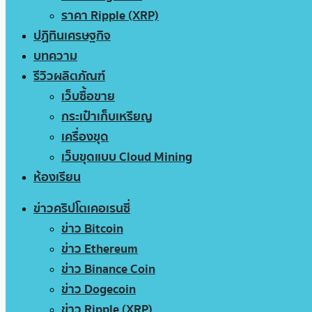
ราคา Ripple (XRP)
ปฏิทินเศรษฐกิจ
บทความ
รีวิวผลิตภัณฑ์
เว็บซื้อขาย
กระเป๋าเก็บเหรียญ
เครื่องขุด
เว็บขุดแบบ Cloud Mining
ห้องเรียน
ข่าวคริปโตเคอเรนซี่
ข่าว Bitcoin
ข่าว Ethereum
ข่าว Binance Coin
ข่าว Dogecoin
ข่าว Ripple (XRP)